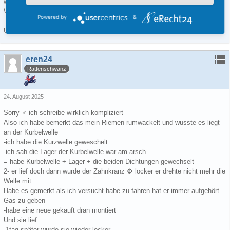
was du alles dabei mit gemacht hast.
Was das Problem vor dem Wechsel war und was genau danach.
Powered by
&
Und wurde der Vergaser dann jetzt eingestellt oder nicht?
eren24
Rattenschwanz
24. August 2025
Sorry ‍♂️ ich schreibe wirklich kompliziert
Also ich habe bemerkt das mein Riemen rumwackelt und wusste es liegt
an der Kurbelwelle
-ich habe die Kurzwelle geweschelt
-ich sah die Lager der Kurbelwelle war am arsch
= habe Kurbelwelle + Lager + die beiden Dichtungen gewechselt
2- er lief doch dann wurde der Zahnkranz ⚙️ locker er drehte nicht mehr die
Welle mit
Habe es gemerkt als ich versucht habe zu fahren hat er immer aufgehört
Gas zu geben
-habe eine neue gekauft dran montiert
Und sie lief
-1tag später wurde sie wieder locker