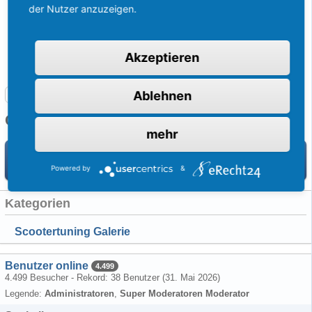
der Nutzer anzuzeigen.
Akzeptieren
Ablehnen
Roller-Forum: Hilfe, Anleitungen und alles über Motorroller
Galerie
mehr
Willkommen in einer der größten Scootertuning-Galerien im Netz!
Jetzt Bilder hochladen!
Powered by
&
Kategorien
Scootertuning Galerie
Benutzer online
4.499
4.499 Besucher - Rekord: 38 Benutzer (
31. Mai 2026
)
Legende:
Administratoren
Super Moderatoren Moderator