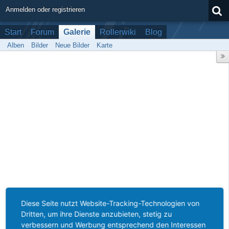
Anmelden oder registrieren
Start
Forum
Galerie
Rollerwiki
Blog
Alben
Bilder
Neue Bilder
Karte
Diese Seite nutzt Website-Tracking-Technologien von
Dritten, um ihre Dienste anzubieten, stetig zu
verbessern und Werbung entsprechend den Interessen