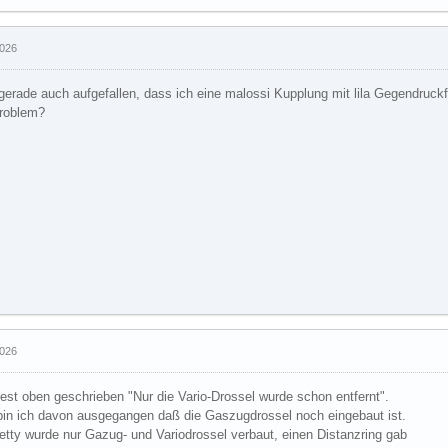
2026
 gerade auch aufgefallen, dass ich eine malossi Kupplung mit lila Gegendruckfe
roblem?
2026
est oben geschrieben "Nur die Vario-Drossel wurde schon entfernt".
bin ich davon ausgegangen daß die Gaszugdrossel noch eingebaut ist.
etty wurde nur Gazug- und Variodrossel verbaut, einen Distanzring gab