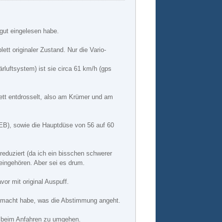
 gut eingelesen habe.
ett originaler Zustand. Nur die Vario-
rluftsystem) ist sie circa 61 km/h (gps
ett entdrosselt, also am Krümer und am
B), sowie die Hauptdüse von 56 auf 60
eduziert (da ich ein bisschen schwerer
eingehören. Aber sei es drum.
or mit original Auspuff.
gemacht habe, was die Abstimmung angeht.
h beim Anfahren zu umgehen.