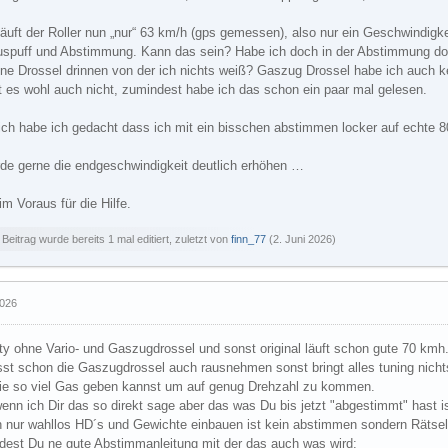
läuft der Roller nun „nur“ 63 km/h (gps gemessen), also nur ein Geschwindigk
uspuff und Abstimmung. Kann das sein? Habe ich doch in der Abstimmung do
ine Drossel drinnen von der ich nichts weiß? Gaszug Drossel habe ich auch k
t es wohl auch nicht, zumindest habe ich das schon ein paar mal gelesen.
lich habe ich gedacht dass ich mit ein bisschen abstimmen locker auf echte
rde gerne die endgeschwindigkeit deutlich erhöhen …
m Voraus für die Hilfe.
 Beitrag wurde bereits 1 mal editiert, zuletzt von
finn_77
(
2. Juni 2026
)
2026
ty ohne Vario- und Gaszugdrossel und sonst original läuft schon gute 70 kmh
st schon die Gaszugdrossel auch rausnehmen sonst bringt alles tuning nicht
nie so viel Gas geben kannst um auf genug Drehzahl zu kommen.
enn ich Dir das so direkt sage aber das was Du bis jetzt "abgestimmt" hast i
h nur wahllos HD´s und Gewichte einbauen ist kein abstimmen sondern Rätsel
indest Du ne gute Abstimmanleitung mit der das auch was wird: