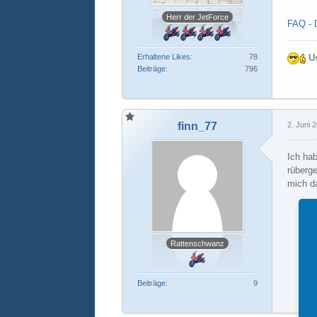
Herr der JetForce
FAQ - 
Erhaltene Likes
78
U
Beiträge
796
finn_77
2. Juni 
Ich hab
rüberg
mich da
Rattenschwanz
Beiträge
9