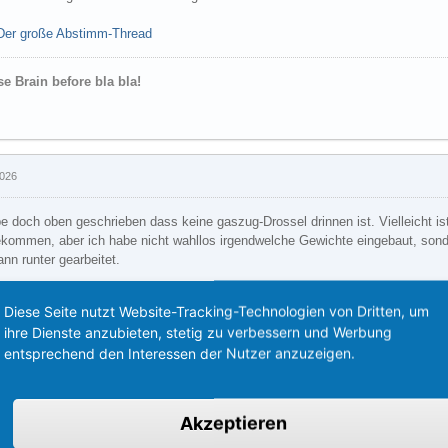
Der große Abstimm-Thread
se Brain before bla bla!
2026
e doch oben geschrieben dass keine gaszug-Drossel drinnen ist. Vielleicht is
ekommen, aber ich habe nicht wahllos irgendwelche Gewichte eingebaut, so
nn runter gearbeitet.
Diese Seite nutzt Website-Tracking-Technologien von Dritten, um
ihre Dienste anzubieten, stetig zu verbessern und Werbung
entsprechend den Interessen der Nutzer anzuzeigen.
Akzeptieren