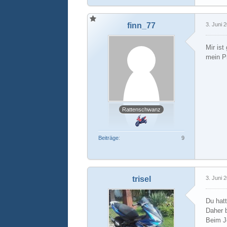
finn_77
3. Juni 
Mir ist
mein P
Rattenschwanz
Beiträge
9
trisel
3. Juni 
Du hatt
Daher 
Beim J