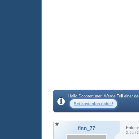
Hallo Scootertuner! Werde Teil einer d
Sei kostenlos dabei!
Entdros
finn_77
2. Juni 