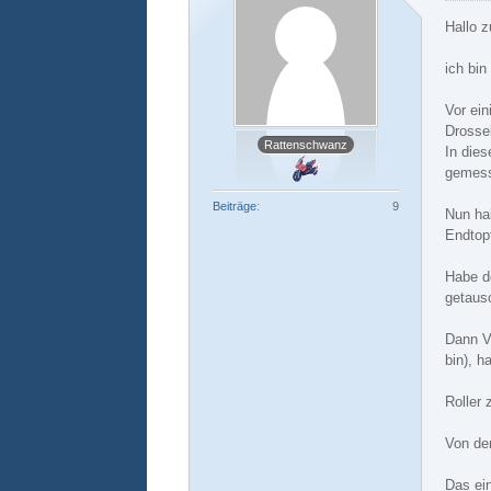
Hallo 
ich bin
Vor ein
Drosse
Rattenschwanz
In dies
gemess
Beiträge
9
Nun ha
Endtop
Habe d
getausc
Dann V
bin), 
Roller 
Von de
Das ei