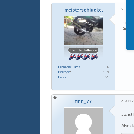
meisterschlucke.
2. Juni 
Ist jet
Die Var
Herr der JetForce
Erhaltene Likes
6
Beiträge
519
Bilder
51
finn_77
3. Juni 
Ja, ist
Also di