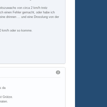
eitszuwachs von circa 2 km/h trotz
ch einen Fehler gemacht, oder habe ich
eine drinnen … und eine Drosslung von der
 80 km/h oder so komme.
2
.
s da
st Grütze.
raten.