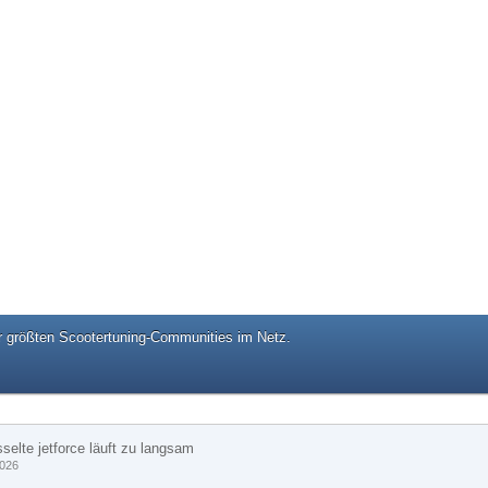
er größten Scootertuning-Communities im Netz.
selte jetforce läuft zu langsam
2026