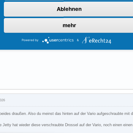
Ablehnen
2026
zt nur so ne sporadische Frage, aber den Distanzring auf dem Gleithülse hast 
mehr
io Drossel (Distanzscheibe hinter den Gewichten) ist auch komplett raus?
Powered by
&
2026
 beides draußen. Also du meinst das hinten auf der Vario aufgeschraubte mit 
e Jetty hat wieder diese verschraubte Drossel auf der Vario, noch einen einen