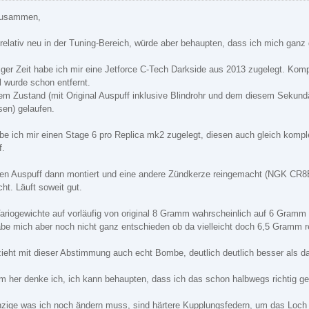
zusammen,
 relativ neu in der Tuning-Bereich, würde aber behaupten, dass ich mich ganz
iger Zeit habe ich mir eine Jetforce C-Tech Darkside aus 2013 zugelegt. Kompl
l wurde schon entfernt.
em Zustand (mit Original Auspuff inklusive Blindrohr und dem diesem Sekundä
en) gelaufen.
be ich mir einen Stage 6 pro Replica mk2 zugelegt, diesen auch gleich kompl
f.
en Auspuff dann montiert und eine andere Zündkerze reingemacht (NGK CR8E
ht. Läuft soweit gut.
ariogewichte auf vorläufig von original 8 Gramm wahrscheinlich auf 6 Gramm r
habe mich aber noch nicht ganz entschieden ob da vielleicht doch 6,5 Gramm r
zieht mit dieser Abstimmung auch echt Bombe, deutlich deutlich besser als dav
m her denke ich, ich kann behaupten, dass ich das schon halbwegs richtig 
nzige was ich noch ändern muss, sind härtere Kupplungsfedern, um das Loc