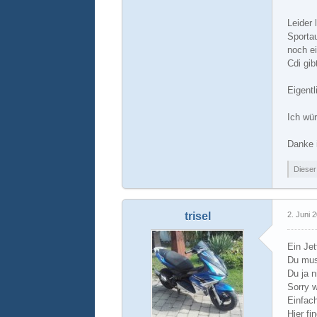
Leider 
Sporta
noch e
Cdi gib
Eigent
Ich wü
Danke i
Dieser
trisel
2. Juni 
Ein Jet
Du mus
Du ja 
Sorry w
Einfac
Hier f