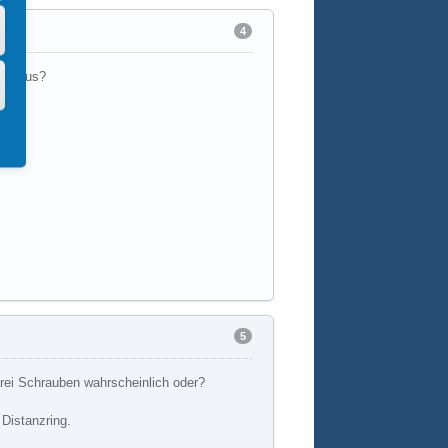
4
du raus?
5
drei Schrauben wahrscheinlich oder?
 Distanzring.