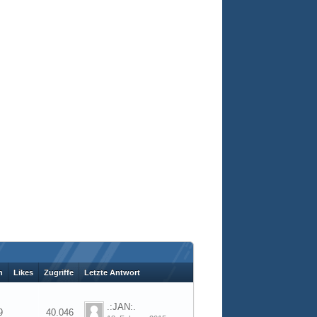
n
Likes
Zugriffe
Letzte Antwort
.:JAN:.
9
40.046