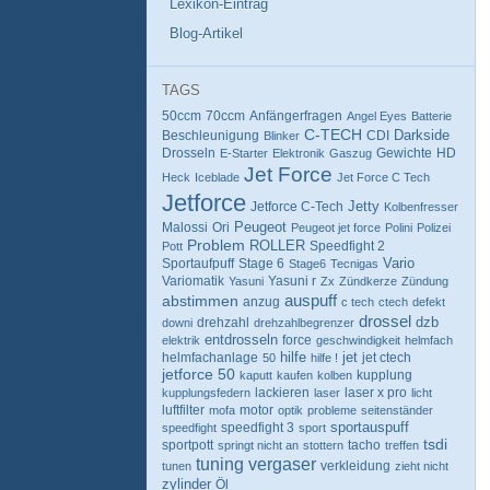
Lexikon-Eintrag
Blog-Artikel
TAGS
70ccm
Anfängerfragen
50ccm
Angel Eyes
Batterie
C-TECH
CDI
Darkside
Beschleunigung
Blinker
Drosseln
HD
E-Starter
Elektronik
Gaszug
Gewichte
Jet Force
Heck
Iceblade
Jet Force C Tech
Jetforce
Jetforce C-Tech
Jetty
Kolbenfresser
Peugeot
Malossi
Ori
Peugeot jet force
Polini
Polizei
Problem
ROLLER
Pott
Speedfight 2
Vario
Sportaufpuff
Stage 6
Stage6
Tecnigas
Variomatik
Yasuni r
Yasuni
Zx
Zündkerze
Zündung
auspuff
abstimmen
anzug
c tech
ctech
defekt
drossel
drehzahl
dzb
downi
drehzahlbegrenzer
entdrosseln
force
elektrik
geschwindigkeit
helmfach
hilfe
jet
jet ctech
helmfachanlage
50
hilfe !
jetforce 50
kupplung
kaputt
kaufen
kolben
lackieren
laser x pro
kupplungsfedern
laser
licht
luftfilter
mofa
motor
optik
probleme
seitenständer
sportauspuff
speedfight 3
speedfight
sport
tsdi
tacho
sportpott
springt nicht an
stottern
treffen
tuning
vergaser
verkleidung
tunen
zieht nicht
zylinder
Öl