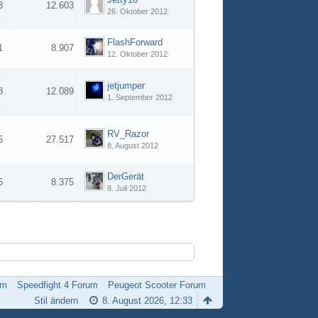
3
12.603
26. Oktober 2012
FlashForward
1
8.907
12. Oktober 2012
jetjumper
8
12.089
1. September 2012
RV_Razor
5
27.517
8. August 2012
DerGerät
6
8.375
8. Juli 2012
um
Speedfight 4 Forum
Peugeot Scooter Forum
Stil ändern
8. August 2026, 12:33