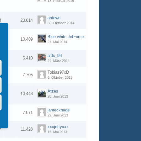
18. Februar 2015
antown
4
23.614
30. Oktober 2014
Blue white JetForce
2
10.409
27. Mai 2014
al3x_98
3
6.410
24. März 2014
Tobias97xD
1
7.705
6. Oktober 2013
Atzes
6
10.448
26. Juni 2013
janrecknagel
6
7.871
22. Juni 2013
xxxjettyxxx
7
11.428
15. Mai 2013