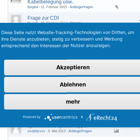
Kabelbelegung usw..
fpsghd
11. Februar 2015
Anfängerfragen
Frage zur CDI
Dyce7
27. Oktober 2014
Elektrik
Diese Seite nutzt Website-Tracking-Technologien von Dritten, um
Erdrosselt aber mit dzb von der Bullerei
ihre Dienste anzubieten, stetig zu verbessern und Werbung
1
erwischt was können die machen
entsprechend den Interessen der Nutzer anzuzeigen.
Blue white JetForce
26. Mai 2014
Anfängerfragen
DzB: Speedotronic Speedlimiter
dome10
24. März 2014
Anfängerfragen
Akzeptieren
Suche das DZB Einbau FAQ
xXIce|3ladeXx
6. Oktober 2013
Elektrik
Ablehnen
DZB einbauen in JetForce C-Tech muss
1
man dann die 25 Drossel raus machen ?
futuretime
25. Juni 2013
Anfängerfragen
mehr
Drehzahlbegrenzer drosselt nicht
keulegeorg
22. Juni 2013
Anfängerfragen
Powered by
&
speedotronic speedmapper
xxxjettyxxx
6. Mai 2013
Anfängerfragen