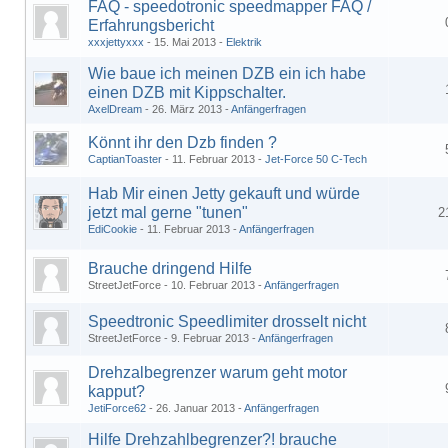
FAQ - speedotronic speedmapper FAQ /
Erfahrungsbericht
xxxjettyxxx
15. Mai 2013
Elektrik
Wie baue ich meinen DZB ein ich habe
einen DZB mit Kippschalter.
AxelDream
26. März 2013
Anfängerfragen
Könnt ihr den Dzb finden ?
CaptianToaster
11. Februar 2013
Jet-Force 50 C-Tech
Hab Mir einen Jetty gekauft und würde
jetzt mal gerne "tunen"
2
EdiCookie
11. Februar 2013
Anfängerfragen
1
2
Brauche dringend Hilfe
StreetJetForce
10. Februar 2013
Anfängerfragen
Speedtronic Speedlimiter drosselt nicht
StreetJetForce
9. Februar 2013
Anfängerfragen
Drehzalbegrenzer warum geht motor
kapput?
JetiForce62
26. Januar 2013
Anfängerfragen
Hilfe Drehzahlbegrenzer?! brauche