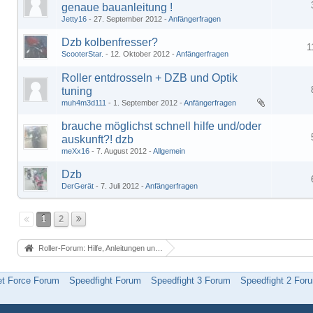
genaue bauanleitung !
Jetty16
27. September 2012
Anfängerfragen
Dzb kolbenfresser?
1
ScooterStar.
12. Oktober 2012
Anfängerfragen
Roller entdrosseln + DZB und Optik
tuning
muh4m3d111
1. September 2012
Anfängerfragen
brauche möglichst schnell hilfe und/oder
auskunft?! dzb
meXx16
7. August 2012
Allgemein
Dzb
DerGerät
7. Juli 2012
Anfängerfragen
1
2
Roller-Forum: Hilfe, Anleitungen und alles über Motorroller
et Force Forum
Speedfight Forum
Speedfight 3 Forum
Speedfight 2 For