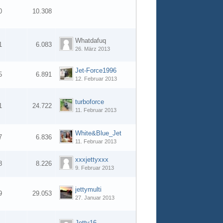
0
10.308
Whatdafuq
1
6.083
26. März 2013
Jet-Force1996
5
6.891
12. Februar 2013
turboforce
1
24.722
11. Februar 2013
White&Blue_Jet
7
6.836
11. Februar 2013
xxxjettyxxx
8
8.226
9. Februar 2013
jettymulti
9
29.053
27. Januar 2013
Jetty16