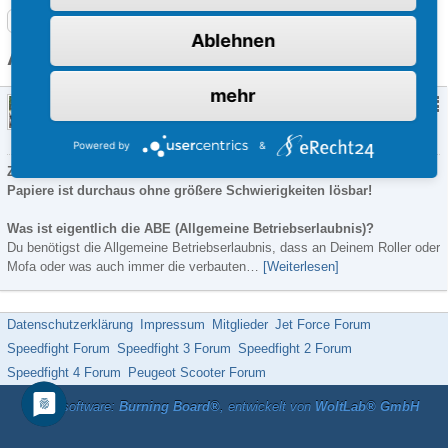
Roller-Forum: Hilfe, Anleitungen und alles über Motorroller
Ablehnen
Artikel mit dem Tag „Roller papiere“
mehr
Rollerpapiere verloren - was tun?
unrealSpeedy
27. Oktober 2019
-
Allgemein (Scootertuning)
,
E-Scooter
,
Dies
und das
Powered by
&
Zunächst einmal: alles halb so schlimm, das Problem der fehlenden
Papiere ist durchaus ohne größere Schwierigkeiten lösbar!
Was ist eigentlich die ABE (Allgemeine Betriebserlaubnis)?
Du benötigst die Allgemeine Betriebserlaubnis, dass an Deinem Roller oder
Mofa oder was auch immer die verbauten…
[Weiterlesen]
Datenschutzerklärung
Impressum
Mitglieder
Jet Force Forum
Speedfight Forum
Speedfight 3 Forum
Speedfight 2 Forum
Speedfight 4 Forum
Peugeot Scooter Forum
Forensoftware:
Burning Board®
, entwickelt von
WoltLab® GmbH