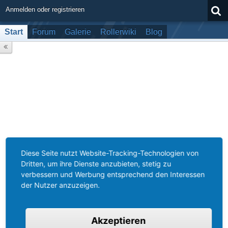
Anmelden oder registrieren
Start
Forum
Galerie
Rollerwiki
Blog
Diese Seite nutzt Website-Tracking-Technologien von
Dritten, um ihre Dienste anzubieten, stetig zu
verbessern und Werbung entsprechend den Interessen
der Nutzer anzuzeigen.
Akzeptieren