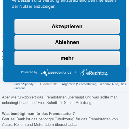
verbessern und Werbung entsprechend den Interessen
der Nutzer anzuzeigen.
Akzeptieren
Roller-Forum: Hilfe, Anleitungen und alles über Motorroller
Ablehnen
Artikel mit dem Tag „8. Oktober 2019
13:53“
mehr
Roller, Motorrad oder Auto fremdstarten -
Powered by
&
so gehts!
unrealSpeedy
8. Oktober 2019
-
Allgemein (Scootertuning)
,
Technik
,
Auto
,
Dies
und das
Aber wie funktioniert das Fremdstarten überhaupt und was sollte man
unbedingt beachten? Eine Schritt-für-Schritt Anleitung.
Was benötigt man für das Fremdstarten?
Gott sei Dank ist das benötigte "Werkzeug" für das Fremdstarten von
Autos, Rollern und Motorrädern überschaubar: