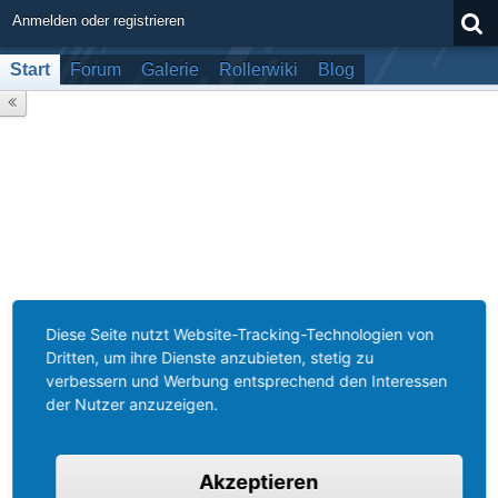
Anmelden oder registrieren
Start
Forum
Galerie
Rollerwiki
Blog
Diese Seite nutzt Website-Tracking-Technologien von
Dritten, um ihre Dienste anzubieten, stetig zu
verbessern und Werbung entsprechend den Interessen
der Nutzer anzuzeigen.
Akzeptieren