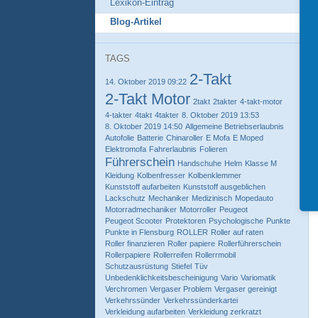
Lexikon-Eintrag
Blog-Artikel
TAGS
2-Takt
14. Oktober 2019 09:22
2-Takt Motor
2takt
2takter
4-takt-motor
4-takter
4takt
4takter
8. Oktober 2019 13:53
8. Oktober 2019 14:50
Allgemeine Betriebserlaubnis
Autofolie
Batterie
Chinaroller
E Mofa
E Moped
Elektromofa
Fahrerlaubnis
Folieren
Führerschein
Handschuhe
Helm
Klasse M
Kleidung
Kolbenfresser
Kolbenklemmer
Kunststoff aufarbeiten
Kunststoff ausgeblichen
Lackschutz
Mechaniker
Medizinisch
Mopedauto
Motorradmechaniker
Motorroller
Peugeot
Peugeot Scooter
Protektoren
Psychologische
Punkte
Punkte in Flensburg
ROLLER
Roller auf raten
Roller finanzieren
Roller papiere
Rollerführerschein
Rollerpapiere
Rollerreifen
Rollerrmobil
Schutzausrüstung
Stiefel
Tüv
Unbedenklichkeitsbescheinigung
Vario
Variomatik
Verchromen
Vergaser Problem
Vergaser gereinigt
Verkehrssünder
Verkehrssünderkartei
Verkleidung aufarbeiten
Verkleidung zerkratzt