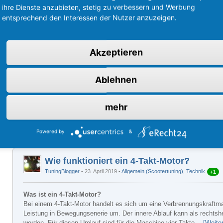
ihre Dienste anzubieten, stetig zu verbessern und Werbung
entsprechend den Interessen der Nutzer anzuzeigen.
Akzeptieren
Ablehnen
mehr
Powered by
&
Wie funktioniert ein 4-Takt-Motor?
TuningBlogger
23. April 2019
-
Allgemein (Scootertuning)
,
Technik
+1
Was ist ein 4-Takt-Motor?
Bei einem 4-Takt-Motor handelt es sich um eine Verbrennungskraftma
Leistung in Bewegungsenerie um. Der innere Ablauf kann als rechtsh
werden. Für diesen Umlauf sind für die Maschine vier Takte…
[Weite