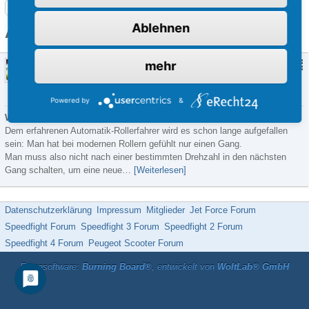
Roller-Forum: Hilfe, Anleitungen und alles über Motorroller
Ablehnen
Artikel mit dem Tag „Variomatik“
Variomatikgetriebe bei Rollern - wie
mehr
funktioniert es?
TuningBlogger
8. November 2018
-
Allgemein (Scootertuning)
,
Technik
Powered by
&
Warum ist es eigentlich (k)ein Problem nur "einen Gang" zu haben?
Dem erfahrenen Automatik-Rollerfahrer wird es schon lange aufgefallen
sein: Man hat bei modernen Rollern gefühlt nur einen Gang.
Man muss also nicht nach einer bestimmten Drehzahl in den nächsten
Gang schalten, um eine neue…
[Weiterlesen]
Datenschutzerklärung
Impressum
Mitglieder
Jet Force Forum
Speedfight Forum
Speedfight 3 Forum
Speedfight 2 Forum
Speedfight 4 Forum
Peugeot Scooter Forum
Forensoftware:
Burning Board®
, entwickelt von
WoltLab® GmbH