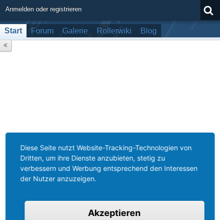
Anmelden oder registrieren
Start
Forum
Galerie
Rollerwiki
Blog
Diese Seite nutzt Website-Tracking-Technologien von
Dritten, um ihre Dienste anzubieten, stetig zu
verbessern und Werbung entsprechend den Interessen
der Nutzer anzuzeigen.
Akzeptieren