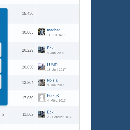
0
15.430
madbad
2
30.883
11. Juli 2020
Ecki
5
20.229
4. Juni 2020
LUMD
8
20.650
18. Juni 2017
Noisia
1
13.204
9. Juni 2017
HeikeK
2
17.030
4. März 2017
Ecki
2
11.502
25. Februar 2017