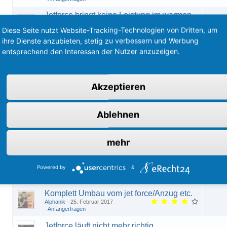
Jetforce bringt keine Leistung im warmen
Zustand
Diese Seite nutzt Website-Tracking-Technologien von Dritten, um
RSTMarc
9. Oktober 2021
Allgemein
ihre Dienste anzubieten, stetig zu verbessern und Werbung
70 ccm Set TSDI
entsprechend den Interessen der Nutzer anzuzeigen.
madbad
10. Juli 2020
Jet-Force 50 TSDI
Jetforce bewegt sich trotz Vollgas nicht?
Akzeptieren
kronyte
20. Mai 2020
Jet-Force 50 C-Tech
Fährt nicht an, geht aus - Kupplung?
Ablehnen
LUMD
5. Juni 2017
Allgemein
Jetforce Startprobleme und Leistungsloch
mehr
Lukir99
9. Juni 2017
Allgemein
Kupplungsvorschläge
Powered by
&
DJFly64
8. Februar 2017
Allgemein
Komplett Umbau vom jet force/Anzug etc.
Alphanik
25. Februar 2017
Anfängerfragen
Jetforce läuft nicht mehr richtig