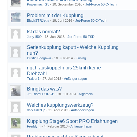
Powermac_G5
10. September 2016
Jet-Force 50 C-Tech
Problem mit der Kupplung
BlackSTRJetty
19. Juni 2016
Jet-Force 50 C-Tech
Ist das normal?
Jetty1509
13. Juni 2016
Jet-Force 50 TSDI
Serienkupplung kaputt - Welche Kupplung
nun?
Dustin Edogawa
18. Juli 2014
Tuning
nqch auskuppeln bis 25kmh keine
Drehzahl
Traiser1
27. Juli 2013
Anfängerfragen
Bringt das was?
JET-domi-FORCE
18. Juli 2013
Allgemein
Welches kupplungswerkzeug?
darksiderHp
21. April 2013
Anfängerfragen
Kupplung Stage6 Sport PRO Erfahrungen
Freddy :)
4. Februar 2013
Anfängerfragen
Problem was nicht zu lösen scheint!