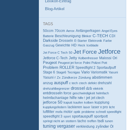
Lexikon-Eintrag
Blog-Artikel
TAGS
70ccm
Anfängerfragen
50ccm
Aerox
Angel Eyes
C-TECH
CDI
Batterie
Beschleunigung
Blinker
Darkside
Drosseln
E-Starter
Elektronik
Farbe
HD
Gaszug
Gewichte
Heck
Iceblade
Jetforce
Jet Force
Jet Force C Tech
50
Jetforce C-Tech
Jetty
Malossi
Ori
Kolbenfresser
Peugeot
Peugeot jet force
Polini
Polizei
Pott
Problem
ROLLER
Sportaufpuff
Speedfight 2
Vario
Variomatik
Stage 6
Stage6
Tecnigas
Yasuni
abstimmen
Yasuni r
Zx
Zündkerze
Zündung
auspuff
drehzahl
anzug
c tech
ctech
defekt
drossel
dzb
drehzahlbegrenzer
elektrik
entdrosseln
force
geschwindigkeit
helmfach
hilfe
jet
jet ctech
helmfachanlage
hilfe !
jetforce 50
kupplung
kaputt
kaufen
kolben
lackieren
laser x pro
kupplungsfedern
laser
licht
luftfilter
mofa
motor
optik
probleme
schnell
speedfight
sportauspuff
speedfight 3
sport
sportpott
tsdi
tacho
springt nicht an
stottern
treffen
tunen
tuning
vergaser
zylinder
verkleidung
Öl