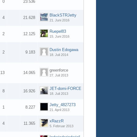
0
23.536
BlackSTRJetty
4
21.628
21. Juni 2016
Ruepel83
2
12.125
15. Juni 2016
Dustin Edogawa
2
9.183
18. Juli 2014
greenforce
13
14.065
27. Juli 2013
JET-domi-FORCE
8
16.926
18. Juli 2013
Jetty_4827273
1
8.227
21. April 2013
xRazzR
4
11.365
5. Februar 2013