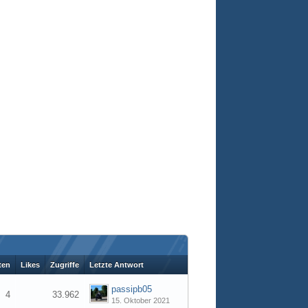
ten
Likes
Zugriffe
Letzte Antwort
passipb05
4
33.962
15. Oktober 2021