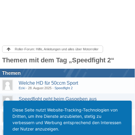
Roller-Forum: Hilfe, Anleitungen und alles über Motorroller
Themen mit dem Tag „Speedfight 2“
Themen
Welche HD für 50ccm Sport
Ecki
28. August 2025
Speedfight 2
Speedfight geht beim Gasgeben aus
trisel
19. April 2024
Anfängerfragen
Diese Seite nutzt Website-Tracking-Technologien von
Speedfight 2 AC auf LC Frage
Dritten, um ihre Dienste anzubieten, stetig zu
Black_speedfight
24. November 2022
Speedfight 2
verbessern und Werbung entsprechend den Interessen
der Nutzer anzuzeigen.
nach Stand, zwei mal an Ampel ausgefallen, nicht