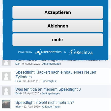
wieder startbar
trisel
26. Mai 2022
Speedfight 2
Akzeptieren
Speedfight 2 ac hinterrad felge
trisel
7. Mai 2022
Anfängerfragen
Ablehnen
Speedfight 2 macht komische Geräusche beim
Fahren
Ecki
1. Oktober 2021
Speedfight 2
mehr
Speedfight 2 LC einfach zu Laut / Vibriert und dreht
im Leerlauf zeitweise zu hoch
dede84
22. August 2020
Speedfight 2
Powered by
&
Wie baut man den Zug des Helmfachschlosses ein?
luar
9. August 2020
Anfängerfragen
Speedfight Klackert nach einbau eines Neuen
Zylinders
Ecki
30. Juni 2020
Speedfight 2
Was fehlt da an meinem Speedfight 3
Ecki
14. April 2020
Anfängerfragen
Speedfight 2 Geht nicht mehr an?
trisel
12. April 2020
Anfängerfragen