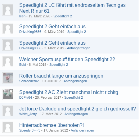
Speedfight 2 LC fährt mit endrosseltem Tecnigas
Next R nur 61
leen
19. März 2020
Speedfight 2
Speedfight 2 Geht einfach aus
DriveKing9856
9. März 2019
Speedfight 2
Speedfight 2 Geht einfach aus
DriveKing9856
3. März 2019
Anfängerfragen
Welcher Sportauspuff für den Speedfight 2?
Ecki
8. Mai 2018
Speedfight 2
Roller braucht lange um anzuspringen
Schroeder02
10. Juli 2017
Anfängerfragen
Speedfight 2 AC Zieht manchmal nicht richitg
DJFly64
20. Februar 2017
Speedfight 2
Jet force Darkide und speedfight 2 gleich gedrosselt?
White_Jetty
17. März 2012
Anfängerfragen
Hinterradbremse überholen?!
Speedy 3 - <3
17. Januar 2012
Anfängerfragen