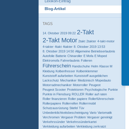
Lexikon-Eintrag
Blog-Artikel
TAGS
2-Takt
14. Oktober 2019 09:22
2-Takt Motor
2takt
2takter
4-takt-motor
4-takter
4takt
4takter
8. Oktober 2019 13:53
8. Oktober 2019 14:50
Allgemeine Betriebserlaubnis
Autofolie
Batterie
Chinaroller
E Mofa
E Moped
Elektromofa
Fahrerlaubnis
Folieren
Führerschein
Handschuhe
Helm
Klasse M
Kleidung
Kolbenfresser
Kolbenklemmer
Kunststoff aufarbeiten
Kunststoff ausgeblichen
Lackschutz
Mechaniker
Medizinisch
Mopedauto
Motorradmechaniker
Motorroller
Peugeot
Peugeot Scooter
Protektoren
Psychologische
Punkte
Punkte in Flensburg
ROLLER
Roller auf raten
Roller finanzieren
Roller papiere
Rollerführerschein
Rollerpapiere
Rollerreifen
Rollerrmobil
Schutzausrüstung
Stiefel
Tüv
Unbedenklichkeitsbescheinigung
Vario
Variomatik
Verchromen
Vergaser Problem
Vergaser gereinigt
Verkehrssünder
Verkehrssünderkartei
Verkleidung aufarbeiten
Verkleidung zerkratzt