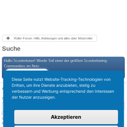
Roller-Forum: Hilfe, Anleitungen und alles über Motorroller
Suche
Hallo Scootertuner! Werde Teil einer der größten Scootertuning-
Communities im Netz.
Sei kostenlos dabei!
Diese Seite nutzt Website-Tracking-Technologien von
Dritten, um ihre Dienste anzubieten, stetig zu
Allgemeine Suchangaben
verbessern und Werbung entsprechend den Interessen
der Nutzer anzuzeigen.
Suche nach Begriff
Nur Betreff durchsuchen
Akzeptieren
Geben Sie einen oder mehrere Begriffe ein. Ein Begriff muss mindestens vier Zeichen
lang sein.