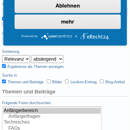
Suche nach Autor
Ablehnen
Exakter Treffer
mehr
Nur gestartete Themen des Nutzers finden
Im Zeitraum
Powered by
&
Sortierung
Ergebnisse als Themen anzeigen
Suche in
Themen und Beiträge
Bilder
Lexikon-Eintrag
Blog-Artikel
Themen und Beiträge
Folgende Foren durchsuchen