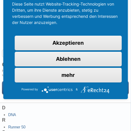
Diese Seite nutzt Website-Tracking-Technologien von
Dritten, um ihre Dienste anzubieten, stetig zu
verbessern und Werbung entsprechend den Interessen
der Nutzer anzuzeigen.
Akzeptieren
Rollermodelle
Ablehnen
Gilera Roller
Hier findest Du alle wichtigen Informationen und technische Daten über Gilera Scooter
mehr
und Gilera Rollermodelle.
Du möchtest eine Frage zu einem Roller stellen? Dann schau einfach im
Powered by
&
Forum nach und
stelle Deine Frage!
D
DNA
R
Runner 50