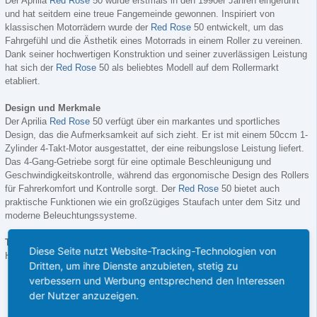
Der Aprilia
Red Rose
50 wurde erstmals in den 1990er Jahren eingeführt
und hat seitdem eine treue Fangemeinde gewonnen. Inspiriert von
klassischen Motorrädern wurde der
Red Rose
50 entwickelt, um das
Fahrgefühl und die Ästhetik eines Motorrads in einem Roller zu vereinen.
Dank seiner hochwertigen Konstruktion und seiner zuverlässigen Leistung
hat sich der
Red Rose
50 als beliebtes Modell auf dem Rollermarkt
etabliert.
Design und Merkmale
Der Aprilia
Red Rose
50 verfügt über ein markantes und sportliches
Design, das die Aufmerksamkeit auf sich zieht. Er ist mit einem 50ccm 1-
Zylinder 4-Takt-Motor ausgestattet, der eine reibungslose Leistung liefert.
Das 4-Gang-Getriebe sorgt für eine optimale Beschleunigung und
Geschwindigkeitskontrolle, während das ergonomische Design des Rollers
für Fahrerkomfort und Kontrolle sorgt. Der
Red Rose
50 bietet auch
praktische Funktionen wie ein großzügiges Staufach unter dem Sitz und
moderne Beleuchtungssysteme.
Technische Daten
Diese Seite nutzt Website-Tracking-Technologien von
Hier sind die technischen Daten des Aprilia
Red Rose
50:
Dritten, um ihre Dienste anzubieten, stetig zu
Motor: 50ccm 1-Zylinder 4-Takt-Motor
verbessern und Werbung entsprechend den Interessen
der Nutzer anzuzeigen.
Getriebe: 4-Gang-Getriebe
Leistung: 2,9 kW (ca. 3,9 PS) bei 5600 U/min