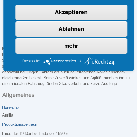
Kraftstoffkapazität: 6 Liter
Akzeptieren
Höchstgeschwindigkeit: ca. 45 km/h
Bremsen: Scheibenbremse vorne und hinten
Ablehnen
Reifen: Vorne: 2,50x10, Hinten: 2,75x10
Gewicht: 85 kg
mehr
Erfolg und Beliebtheit
Der Aprilia
Red Rose
50 hat sich aufgrund seiner Qualität, Leistung und
Stilistik zu einem beliebten Modell auf dem Rollermarkt entwickelt. Mit
Powered by
&
seinem motorradähnlichen Design und seiner praktischen Ausstattung ist
er sowohl bei jungen Fahrern als auch bei erfahrenen Rollerliebhabern
gleichermaßen beliebt. Seine Zuverlässigkeit und Agilität machen ihn zu
einem idealen Fahrzeug für den Stadtverkehr und kurze Ausflüge.
Allgemeines
Hersteller
Aprilia
Produktionszeitraum
Ende der 1980er bis Ende der 1990er