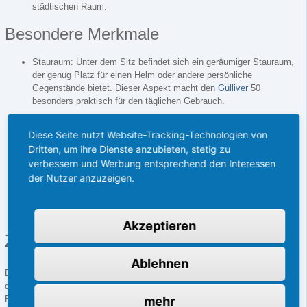
städtischen Raum.
Besondere Merkmale
Stauraum: Unter dem Sitz befindet sich ein geräumiger Stauraum,
der genug Platz für einen Helm oder andere persönliche
Gegenstände bietet. Dieser Aspekt macht den
Gulliver
50
besonders praktisch für den täglichen Gebrauch.
Kraftstoffeffizienz: Der Aprilia
Gulliver
50 ist bekannt für seinen
sparsamen Kraftstoffverbrauch, was ihn zu einer kosteneffizienten
Diese Seite nutzt Website-Tracking-Technologien von
Wahl für Pendler macht.
Dritten, um ihre Dienste anzubieten, stetig zu
verbessern und Werbung entsprechend den Interessen
Benutzerfreundlichkeit: Dank seiner geringen Größe und seines
leichten Gewichts ist der
Gulliver
50 leicht zu manövrieren, was ihn
der Nutzer anzuzeigen.
ideal für den Stadtverkehr und enge Parklücken macht.
Akzeptieren
Zusammenfassung
Ablehnen
Der Aprilia
Gulliver
50 ist ein vielseitiger und zuverlässiger Roller, der sich
durch seine einfache Handhabung, sein ansprechendes Design und seine
Effizienz auszeichnet. Er bietet eine praktische Lösung für die urbane
mehr