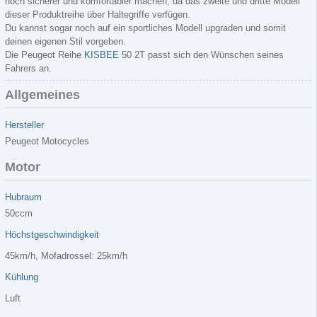
noch sicherer und komfortabler machen, da das zweite und dritte Modell
dieser Produktreihe über Haltegriffe verfügen.
Du kannst sogar noch auf ein sportliches Modell upgraden und somit
deinen eigenen Stil vorgeben.
Die Peugeot Reihe
KISBEE
50 2T passt sich den Wünschen seines
Fahrers an.
Allgemeines
Hersteller
Peugeot Motocycles
Motor
Hubraum
50ccm
Höchstgeschwindigkeit
45km/h, Mofadrossel: 25km/h
Kühlung
Luft