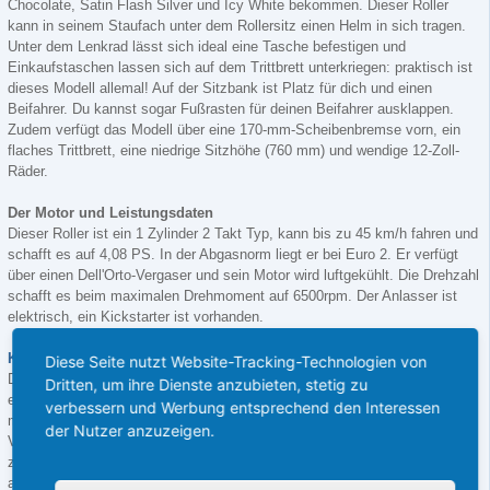
Chocolate, Satin Flash Silver und Icy White bekommen. Dieser Roller
kann in seinem Staufach unter dem Rollersitz einen Helm in sich tragen.
Unter dem Lenkrad lässt sich ideal eine Tasche befestigen und
Einkaufstaschen lassen sich auf dem Trittbrett unterkriegen: praktisch ist
dieses Modell allemal! Auf der Sitzbank ist Platz für dich und einen
Beifahrer. Du kannst sogar Fußrasten für deinen Beifahrer ausklappen.
Zudem verfügt das Modell über eine 170-mm-Scheibenbremse vorn, ein
flaches Trittbrett, eine niedrige Sitzhöhe (760 mm) und wendige 12-Zoll-
Räder.
Der Motor und Leistungsdaten
Dieser Roller ist ein 1 Zylinder 2 Takt Typ, kann bis zu 45 km/h fahren und
schafft es auf 4,08 PS. In der Abgasnorm liegt er bei Euro 2. Er verfügt
über einen Dell'Orto-Vergaser und sein Motor wird luftgekühlt. Die Drehzahl
schafft es beim maximalen Drehmoment auf 6500rpm. Der Anlasser ist
elektrisch, ein Kickstarter ist vorhanden.
KISBEE
50 2T RS
Diese Seite nutzt Website-Tracking-Technologien von
Das Modell
KISBEE
50 2T RS ist in der Farbe Satin Flash Silver
Dritten, um ihre Dienste anzubieten, stetig zu
erhältlich. Er ähnelt dem Topseller in allen Punkten, bietet Dir aber noch
verbessern und Werbung entsprechend den Interessen
mehr Komfort: Durch seine schwarzen Felgen und seine mattgraue
der Nutzer anzuzeigen.
Verkleidung lässt du andere Roller alt aussehen. Er bietet außerdem noch
zusätzlich für deinen Beifahrer Haltegriffe, um eine sichere und
angenehme Position für unterwegs zu schaffen.