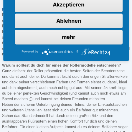
Akzeptieren
KISBEE
50 2T Sportlinie
Das dritte Modell der Reihe ist der
KISBEE
50 2T Sportlinie und macht
Ablehnen
seinem Namen alle Ehre. Du kannst ihn in den Farben Blue France, Satin
Flash Silver und Flat 6 Red bekommen. Auch er bietet wieder die selben
Eigenschaften, wie die anderen beiden Modelle, unterscheidet sich aber in
mehr
seiner Form und seinem sportlichen Design von seinen
Geschwistermodellen. Durch seine zweifarbige Lackierung und seinen
schwarzen Felgen mit Stickerdekor, wirkt der Roller sportlich und frech und
Powered by
&
macht dich im dichten Straßenverkehr zum Sieger.
Warum solltest du dich für eines der Rollermodelle entscheiden?
Ganz einfach: der Roller präsentiert die besten Seiten der Scooterszene
und damit auch deine. Du kommst leicht durch den engen Straßenverkehr
und dank seiner verschiedenen Farben und Formen siehst du dabei, ideal
auf dich abgestimmt, auch noch richtig gut aus. Mit seinen 45 km/h liegst
du bei einer perfekten Geschwindigkeit (und kannst auch noch etwas am
Speed machen ;)) und kannst bei deinen Freunden mithalten.
Neben der sicheren Unterbringung deines Helms, deiner Einkaufstaschen
und weiteren Utensilien lässt sich auch ein Beifahrer gut mitnehmen.
Schon das Standardmodell hat durch seinen großen Sitz und den
ausklappbaren Fußrastern einen hohen Komfort für dich und deinen
Beifahrer. Für einen kleinen Aufpreis kannst du es deinem Beifahrer sogar