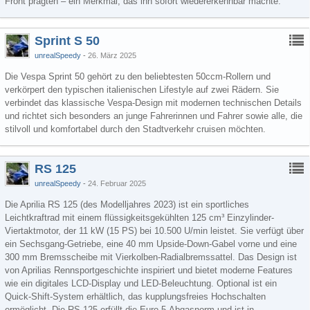
Front prägten – ein Merkmal, das ihn sofort wiedererkennbar machte.
Sprint S 50
unrealSpeedy
26. März 2025
Die Vespa Sprint 50 gehört zu den beliebtesten 50ccm-Rollern und
verkörpert den typischen italienischen Lifestyle auf zwei Rädern. Sie
verbindet das klassische Vespa-Design mit modernen technischen Details
und richtet sich besonders an junge Fahrerinnen und Fahrer sowie alle, die
stilvoll und komfortabel durch den Stadtverkehr cruisen möchten.
RS 125
unrealSpeedy
24. Februar 2025
Die Aprilia RS 125 (des Modelljahres 2023) ist ein sportliches
Leichtkraftrad mit einem flüssigkeitsgekühlten 125 cm³ Einzylinder-
Viertaktmotor, der 11 kW (15 PS) bei 10.500 U/min leistet. Sie verfügt über
ein Sechsgang-Getriebe, eine 40 mm Upside-Down-Gabel vorne und eine
300 mm Bremsscheibe mit Vierkolben-Radialbremssattel. Das Design ist
von Aprilias Rennsportgeschichte inspiriert und bietet moderne Features
wie ein digitales LCD-Display und LED-Beleuchtung. Optional ist ein
Quick-Shift-System erhältlich, das kupplungsfreies Hochschalten
ermöglicht. Die RS 125 erfüllt die Euro-5-Abgasnorm und ist in