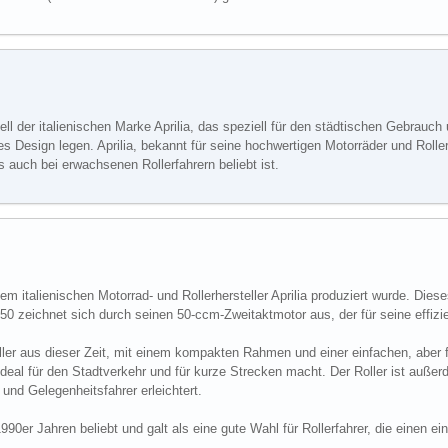
odell der italienischen Marke Aprilia, das speziell für den städtischen Gebrauch
s Design legen. Aprilia, bekannt für seine hochwertigen Motorräder und Rolle
 auch bei erwachsenen Rollerfahrern beliebt ist.
dem italienischen Motorrad- und Rollerhersteller Aprilia produziert wurde. Dies
50 zeichnet sich durch seinen 50-ccm-Zweitaktmotor aus, der für seine effizie
ler aus dieser Zeit, mit einem kompakten Rahmen und einer einfachen, aber fu
 ideal für den Stadtverkehr und für kurze Strecken macht. Der Roller ist auß
 und Gelegenheitsfahrer erleichtert.
90er Jahren beliebt und galt als eine gute Wahl für Rollerfahrer, die einen ei