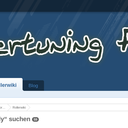
lerwiki
Blog
er
Rollerwiki
dy“ suchen
59