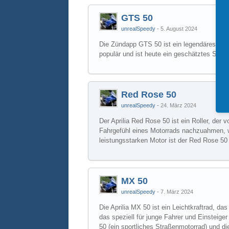
GTS 50
unrealSpeedy
5. August 2024
Die Zündapp GTS 50 ist ein legendäres Mop
populär und ist heute ein geschätztes Sam
Red Rose 50
unrealSpeedy
24. März 2024
Der Aprilia Red Rose 50 ist ein Roller, der
Fahrgefühl eines Motorrads nachzuahmen, wäh
leistungsstarken Motor ist der Red Rose 50 e
MX 50
unrealSpeedy
7. März 2024
Die Aprilia MX 50 ist ein Leichtkraftrad, da
das speziell für junge Fahrer und Einsteige
50 (ein sportliches Straßenmotorrad) und d