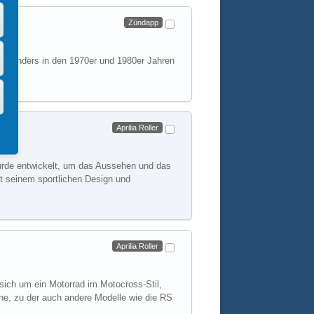
Zündapp
besonders in den 1970er und 1980er Jahren
Weiterlesen
Aprilia Roller
 wurde entwickelt, um das Aussehen und das
it seinem sportlichen Design und
Weiterlesen
Aprilia Roller
t sich um ein Motorrad im Motocross-Stil,
eihe, zu der auch andere Modelle wie die RS