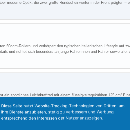
 aber moderne Optik, die zwei große Rundscheinwerfer in der Front prägten – 
ten 50ccm-Rollern und verkörpert den typischen italienischen Lifestyle auf z
ls und richtet sich besonders an junge Fahrerinnen und Fahrer sowie alle, d
ist ein sportliches Leichtkraftrad mit einem flüssigkeitsgekühlten 125 cm³ Ein
r ein Sechsgang-Getriebe, eine 40 mm Upside-Down-Gabel vorne und eine 300
Diese Seite nutzt Website-Tracking-Technologien von Dritten, um
lias Rennsportgeschichte inspiriert und bietet moderne Features wie ein digi
ihre Dienste anzubieten, stetig zu verbessern und Werbung
ich, das kupplungsfreies Hochschalten ermöglicht. Die RS 125 erfüllt die Eur
entsprechend den Interessen der Nutzer anzuzeigen.