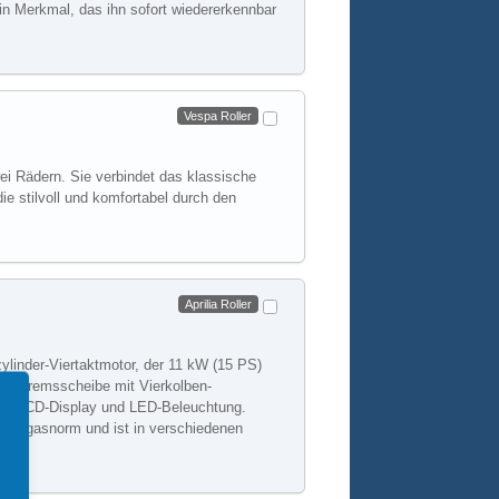
ein Merkmal, das ihn sofort wiedererkennbar
Weiterlesen
Vespa Roller
wei Rädern. Sie verbindet das klassische
ie stilvoll und komfortabel durch den
Weiterlesen
Aprilia Roller
zylinder-Viertaktmotor, der 11 kW (15 PS)
 mm Bremsscheibe mit Vierkolben-
tales LCD-Display und LED-Beleuchtung.
o-5-Abgasnorm und ist in verschiedenen
Weiterlesen