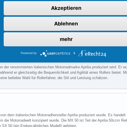
Akzeptieren
Ablehnen
ed-Modell, das von der deutschen Firma Zündapp hergestellt wurde. Es war 
mlerstück unter Zweirad-Enthusiasten.
mehr
Powered by
&
 von der renommierten italienischen Motorradmarke Aprilia produziert wird. Er
rend er gleichzeitig die Bequemlichkeit und Agilität eines Rollers bietet. M
ine beliebte Wahl für Rollerfahrer, die Stil und Leistung schätzen.
s von dem italienischen Motorradhersteller Aprilia produziert wurde. Es handel
r in die Motorradwelt konzipiert wurde. Die MX 50 ist Teil der Aprilia 50ccm R
ie SX 50 (ein Enduro-ähnliches Modell) gehören.