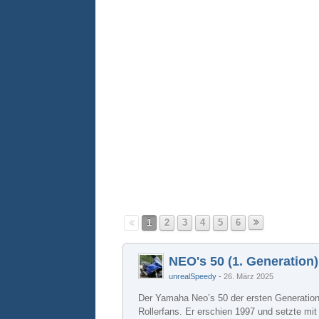
1
2
3
4
5
6
NEO's 50 (1. Generation)
unrealSpeedy
26. März 2025
Der Yamaha Neo’s 50 der ersten Generation 
Rollerfans. Er erschien 1997 und setzte mi