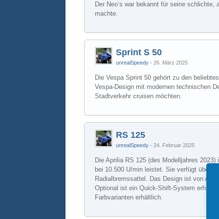
Der Neo’s war bekannt für seine schlichte,
machte.
Sprint S 50
unrealSpeedy
26. März 2025
Die Vespa Sprint 50 gehört zu den beliebtes
Vespa-Design mit modernen technischen Detai
Stadtverkehr cruisen möchten.
RS 125
unrealSpeedy
24. Februar 2025
Die Aprilia RS 125 (des Modelljahres 2023) 
bei 10.500 U/min leistet. Sie verfügt übe
Radialbremssattel. Das Design ist von Apri
Optional ist ein Quick-Shift-System erhältl
Farbvarianten erhältlich.