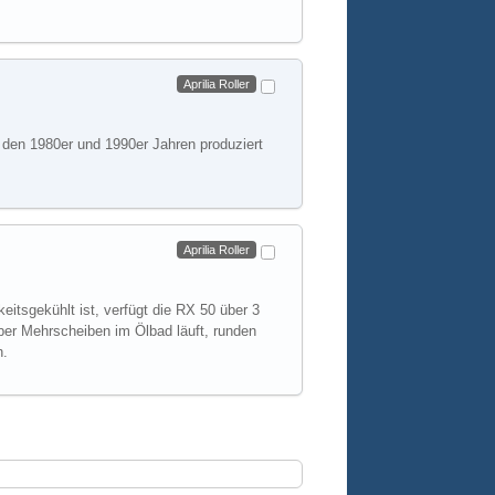
Weiterlesen
Aprilia Roller
in den 1980er und 1990er Jahren produziert
Weiterlesen
Aprilia Roller
eitsgekühlt ist, verfügt die RX 50 über 3
ber Mehrscheiben im Ölbad läuft, runden
h.
Weiterlesen