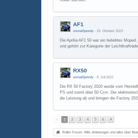
AF1
unrealSpeedy
29. Oktober 2023
Die Aprilia AF1 50 war ein beliebtes Moped,
und gehört zur Kategorie der Leichtkrafträde
RX50
unrealSpeedy
8. Juli 2021
Die RX 50 Factory 2020 wurde vom Hersteller
PS und somit über 50 Ccm. Der elektronisc
die Leistung ab und bringen die Factory 20
1
2
3
4
5
6
Roller-Forum: Hilfe, Anleitungen und alles über Motorroll