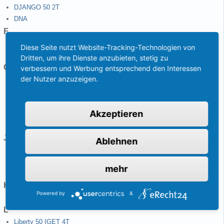
DJANGO 50 2T
DNA
F
Flash 50
Diese Seite nutzt Website-Tracking-Technologien von
FLY 50 4T
Dritten, um ihre Dienste anzubieten, stetig zu
G
verbessern und Werbung entsprechend den Interessen
der Nutzer anzuzeigen.
GPR 50 2T
Grand Dink 50
GTR
Akzeptieren
GTS 50
Gulliver 50
J
Ablehnen
JetForce 125 EFI
JetForce C-Tech 50
mehr
JetForce TSDI 50
K
Powered by
&
KISBEE 50 2T
L
Liberty 50 IGET 4T