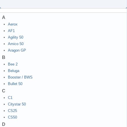
A
Aerox
AF1
Agility 50
Amico 50
Aragon GP
B
Bee 2
Beluga
Booster / BWS
Bullet 50
C
C1
Citystar 50
CS25
CS50
D