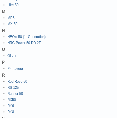
Like 50
M
MP3
MX 50
N
NEO's 50 (1. Generation)
NRG Power 50 DD 2T
O
Oliver
P
Primavera
R
Red Rose 50
RS 125
Runner 50
RX50
RY6
RY8