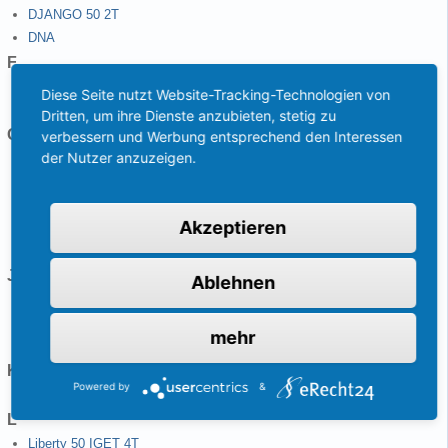
DJANGO 50 2T
DNA
F
Flash 50
Diese Seite nutzt Website-Tracking-Technologien von
FLY 50 4T
Dritten, um ihre Dienste anzubieten, stetig zu
G
verbessern und Werbung entsprechend den Interessen
der Nutzer anzuzeigen.
GPR 50 2T
Grand Dink 50
GTR
Akzeptieren
GTS 50
Gulliver 50
J
Ablehnen
JetForce 125 EFI
JetForce C-Tech 50
mehr
JetForce TSDI 50
K
Powered by
&
KISBEE 50 2T
L
Liberty 50 IGET 4T