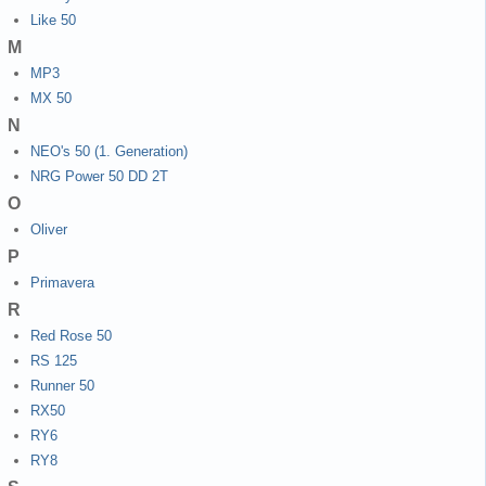
Like 50
M
MP3
MX 50
N
NEO's 50 (1. Generation)
NRG Power 50 DD 2T
O
Oliver
P
Primavera
R
Red Rose 50
RS 125
Runner 50
RX50
RY6
RY8