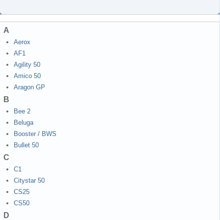
A
Aerox
AF1
Agility 50
Amico 50
Aragon GP
B
Bee 2
Beluga
Booster / BWS
Bullet 50
C
C1
Citystar 50
CS25
CS50
D