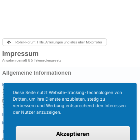
Roller-Forum: Hilfe, Anleitungen und alles über Motorroller
Impressum
Angaben gemäß § 5 Telemediengesetz
Allgemeine Informationen
Name und Anschrift
Jan-Dirk Kranz
Diese Seite nutzt Website-Tracking-Technologien von
Jetforce-Community.de - EB-Hosting
Dritten, um ihre Dienste anzubieten, stetig zu
Begonienweg 19a
verbessern und Werbung entsprechend den Interessen
33659 Bielefeld
der Nutzer anzuzeigen.
E-Mail-Adresse
info@jetforce-community.de
Telefon
Akzeptieren
05209 / 9196233