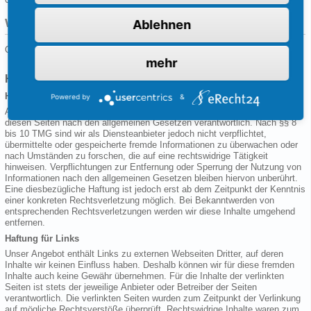
Weitere Informationen
Ablehnen
Quelle:
eRecht24
mehr
Haftungsausschluss (Disclaimer)
Haftung für Inhalte
Powered by
&
Als Diensteanbieter sind wir gemäß § 7 Abs.1 TMG für eigene Inhalte auf
diesen Seiten nach den allgemeinen Gesetzen verantwortlich. Nach §§ 8
bis 10 TMG sind wir als Diensteanbieter jedoch nicht verpflichtet,
übermittelte oder gespeicherte fremde Informationen zu überwachen oder
nach Umständen zu forschen, die auf eine rechtswidrige Tätigkeit
hinweisen. Verpflichtungen zur Entfernung oder Sperrung der Nutzung von
Informationen nach den allgemeinen Gesetzen bleiben hiervon unberührt.
Eine diesbezügliche Haftung ist jedoch erst ab dem Zeitpunkt der Kenntnis
einer konkreten Rechtsverletzung möglich. Bei Bekanntwerden von
entsprechenden Rechtsverletzungen werden wir diese Inhalte umgehend
entfernen.
Haftung für Links
Unser Angebot enthält Links zu externen Webseiten Dritter, auf deren
Inhalte wir keinen Einfluss haben. Deshalb können wir für diese fremden
Inhalte auch keine Gewähr übernehmen. Für die Inhalte der verlinkten
Seiten ist stets der jeweilige Anbieter oder Betreiber der Seiten
verantwortlich. Die verlinkten Seiten wurden zum Zeitpunkt der Verlinkung
auf mögliche Rechtsverstöße überprüft. Rechtswidrige Inhalte waren zum