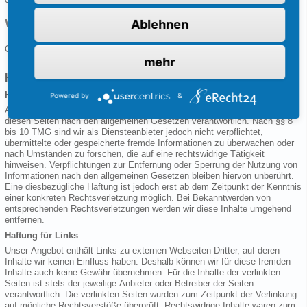
Weitere Informationen
Ablehnen
Quelle:
eRecht24
mehr
Haftungsausschluss (Disclaimer)
Haftung für Inhalte
Powered by
&
Als Diensteanbieter sind wir gemäß § 7 Abs.1 TMG für eigene Inhalte auf
diesen Seiten nach den allgemeinen Gesetzen verantwortlich. Nach §§ 8
bis 10 TMG sind wir als Diensteanbieter jedoch nicht verpflichtet,
übermittelte oder gespeicherte fremde Informationen zu überwachen oder
nach Umständen zu forschen, die auf eine rechtswidrige Tätigkeit
hinweisen. Verpflichtungen zur Entfernung oder Sperrung der Nutzung von
Informationen nach den allgemeinen Gesetzen bleiben hiervon unberührt.
Eine diesbezügliche Haftung ist jedoch erst ab dem Zeitpunkt der Kenntnis
einer konkreten Rechtsverletzung möglich. Bei Bekanntwerden von
entsprechenden Rechtsverletzungen werden wir diese Inhalte umgehend
entfernen.
Haftung für Links
Unser Angebot enthält Links zu externen Webseiten Dritter, auf deren
Inhalte wir keinen Einfluss haben. Deshalb können wir für diese fremden
Inhalte auch keine Gewähr übernehmen. Für die Inhalte der verlinkten
Seiten ist stets der jeweilige Anbieter oder Betreiber der Seiten
verantwortlich. Die verlinkten Seiten wurden zum Zeitpunkt der Verlinkung
auf mögliche Rechtsverstöße überprüft. Rechtswidrige Inhalte waren zum