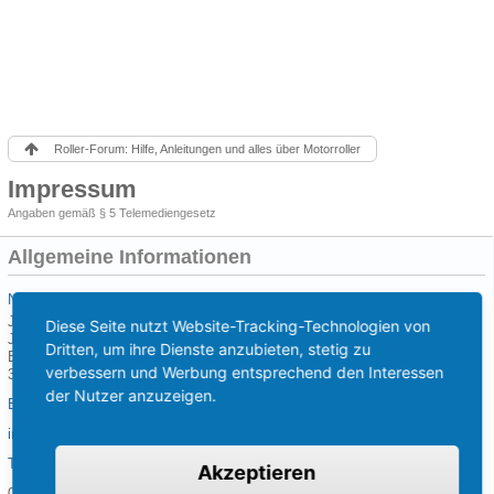
Roller-Forum: Hilfe, Anleitungen und alles über Motorroller
Impressum
Angaben gemäß § 5 Telemediengesetz
Allgemeine Informationen
Name und Anschrift
Jan-Dirk Kranz
Diese Seite nutzt Website-Tracking-Technologien von
Jetforce-Community.de - EB-Hosting
Dritten, um ihre Dienste anzubieten, stetig zu
Begonienweg 19a
verbessern und Werbung entsprechend den Interessen
33659 Bielefeld
der Nutzer anzuzeigen.
E-Mail-Adresse
info@jetforce-community.de
Telefon
Akzeptieren
05209 / 9196233