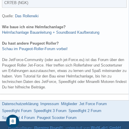
CR7EB (NGK)
Quelle:
Das Rollerwiki
Wie baue ich eine Helmfachanlage?
Helmfachanlage Bauanleitung + Soundboard Kaufberatung
Du hast andere Peugeot Roller?
Schau im Peugeot-Roller-Forum vorbei!
Die JetForce-Community (oder auch jet-Force.eu) ist das Forum über den
Peugeot Roller Jet-Force. Hier treffen sich Rollerfahrer und Scootertuner
um Erfahrungen auszutauschen, etwas zu lernen und Spaß miteinander zu
haben. Vom Tutorial für den Bau einer Helmfachanlage, bis hin zu
technischen Daten des JetForce, Speedfight oder Minarelli Motoren findest
Du hier hilfreiche Beiträge.
Datenschutzerklärung
Impressum
Mitglieder
Jet Force Forum
Speedfight Forum
Speedfight 3 Forum
Speedfight 2 Forum
Speedfight 4 Forum
Peugeot Scooter Forum
Forensoftware:
Burning Board®
, entwickelt von
WoltLab® GmbH