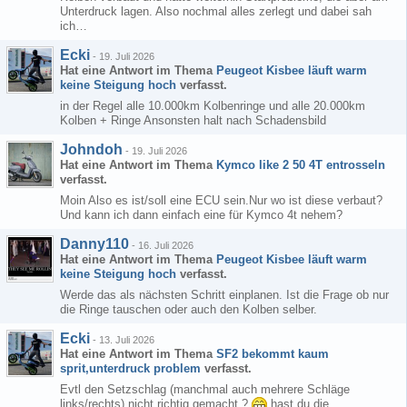
Unterdruck lagen. Also nochmal alles zerlegt und dabei sah
ich…
Ecki
-
19. Juli 2026
Hat eine Antwort im Thema
Peugeot Kisbee läuft warm
keine Steigung hoch
verfasst.
in der Regel alle 10.000km Kolbenringe und alle 20.000km
Kolben + Ringe Ansonsten halt nach Schadensbild
Johndoh
-
19. Juli 2026
Hat eine Antwort im Thema
Kymco like 2 50 4T entrosseln
verfasst.
Moin Also es ist/soll eine ECU sein.Nur wo ist diese verbaut?
Und kann ich dann einfach eine für Kymco 4t nehem?
Danny110
-
16. Juli 2026
Hat eine Antwort im Thema
Peugeot Kisbee läuft warm
keine Steigung hoch
verfasst.
Werde das als nächsten Schritt einplanen. Ist die Frage ob nur
die Ringe tauschen oder auch den Kolben selber.
Ecki
-
13. Juli 2026
Hat eine Antwort im Thema
SF2 bekommt kaum
sprit,unterdruck problem
verfasst.
Evtl den Setzschlag (manchmal auch mehrere Schläge
links/rechts) nicht richtig gemacht ?
hast du die