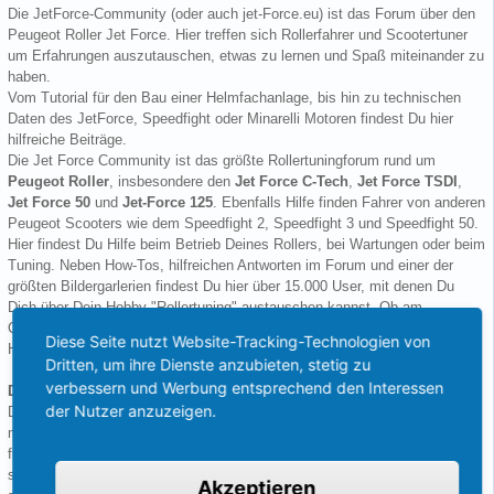
Die JetForce-Community (oder auch jet-Force.eu) ist das Forum über den
Peugeot Roller Jet Force. Hier treffen sich Rollerfahrer und Scootertuner
um Erfahrungen auszutauschen, etwas zu lernen und Spaß miteinander zu
haben.
Vom Tutorial für den Bau einer Helmfachanlage, bis hin zu technischen
Daten des JetForce, Speedfight oder Minarelli Motoren findest Du hier
hilfreiche Beiträge.
Die Jet Force Community ist das größte Rollertuningforum rund um
Peugeot Roller
, insbesondere den
Jet Force C-Tech
,
Jet Force TSDI
,
Jet Force 50
und
Jet-Force 125
. Ebenfalls Hilfe finden Fahrer von anderen
Peugeot Scooters wie dem Speedfight 2, Speedfight 3 und Speedfight 50.
Hier findest Du Hilfe beim Betrieb Deines Rollers, bei Wartungen oder beim
Tuning. Neben How-Tos, hilfreichen Antworten im Forum und einer der
größten Bildergarlerien findest Du hier über 15.000 User, mit denen Du
Dich über Dein Hobby "Rollertuning" austauschen kannst. Ob am
Computer, am Tablet oder über die Scootertuning-Smartphone-App.
Diese Seite nutzt Website-Tracking-Technologien von
Herzlich Willkommen!
Dritten, um ihre Dienste anzubieten, stetig zu
verbessern und Werbung entsprechend den Interessen
Dynamik auf der Straße mit dem Peugeot Jetforce
der Nutzer anzuzeigen.
Der Peugeot Jetforce verkörpert die französische Lebensweise in
motorisierter Form. Wendigkeit, Design und Dynamik werden bei dem
französischen Rollerhersteller großgeschrieben. Der Roller überrascht
sowohl mit seinem Design, das eher einem Motorrad gleicht, als auch mit
Akzeptieren