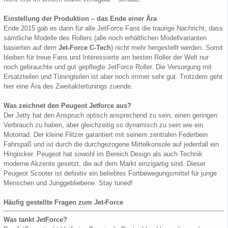
Einstellung der Produktion – das Ende einer Ära
Ende 2015 gab es dann für alle JetForce Fans die traurige Nachricht, dass
sämtliche Modelle des Rollers (alle noch erhältlichen Modellvarianten
basierten auf dem
Jet-Force C-Tech
) nicht mehr hergestellt werden. Somit
bleiben für treue Fans und Interessierte am besten Roller der Welt nur
noch gebrauchte und gut gepflegte JetForce Roller. Die Versorgung mit
Ersatzteilen und Tuningteilen ist aber noch immer sehr gut. Trotzdem geht
hier eine Ära des Zweitaktertunings zuende.
Was zeichnet den Peugeot Jetforce aus?
Der Jetty hat den Anspruch optisch ansprechend zu sein, einen geringen
Verbrauch zu haben, aber gleichzeitig so dynamisch zu sein wie ein
Motorrad. Der kleine Flitzer garantiert mit seinem zentralen Federbein
Fahrspaß und ist durch die durchgezogene Mittelkonsole auf jedenfall ein
Hingucker. Peugeot hat sowohl im Bereich Design als auch Technik
moderne Akzente gesetzt, die auf dem Markt einzigartig sind. Dieser
Peugeot Scooter ist definitiv ein beliebtes Fortbewegungsmittel für junge
Menschen und Junggebliebene. Stay tuned!
Häufig gestellte Fragen zum Jet-Force
Was tankt JetForce?