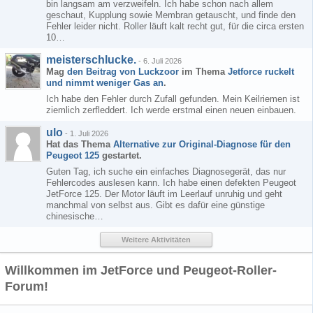
bin langsam am verzweifeln. Ich habe schon nach allem
geschaut, Kupplung sowie Membran getauscht, und finde den
Fehler leider nicht. Roller läuft kalt recht gut, für die circa ersten
10…
meisterschlucke.
-
6. Juli 2026
Mag
den Beitrag von
Luckzoor
im Thema
Jetforce ruckelt
und nimmt weniger Gas an
.
Ich habe den Fehler durch Zufall gefunden. Mein Keilriemen ist
ziemlich zerfleddert. Ich werde erstmal einen neuen einbauen.
ulo
-
1. Juli 2026
Hat das Thema
Alternative zur Original-Diagnose für den
Peugeot 125
gestartet.
Guten Tag, ich suche ein einfaches Diagnosegerät, das nur
Fehlercodes auslesen kann. Ich habe einen defekten Peugeot
JetForce 125. Der Motor läuft im Leerlauf unruhig und geht
manchmal von selbst aus. Gibt es dafür eine günstige
chinesische…
Weitere Aktivitäten
Willkommen im JetForce und Peugeot-Roller-
Forum!