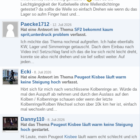
Leichtgängigkeit der Kurbelwelle ohne Wellendichtringe
getestet? da sollte die Welle so einfach Drehen wie wenn du das
Lager so aufm Finger hast und…
Paecke1712
-
12. Juli 2026
Hat eine Antwort im Thema
SF2 bekommt kaum
sprit,unterdruck problem
verfasst.
Ich möchte das Thema nochmal aufgreifen. Ich habe ebenfalls
KW, Lager und Simmeringe getauscht. Dach dem Einbau nach
Video incl Setzschlag fand ich das die kw sich nicht leicht dreht,
konnte sie also nicht drehen und sie lief selbst weiter. Auf
jeden…
Ecki
-
8. Juli 2026
Hat eine Antwort im Thema
Peugeot Kisbee läuft warm
keine Steigung hoch
verfasst.
Hört sich für mich nach verschlissene Kolbenringe an. Würde da
mal den Auspuff ab nehmen und durch den Auslass auf den
Kolben / Kolbenringe schauen oder wenn der letzte
Kolbenringe/Kolben Wechsel schon über 10k km her ist, einfach
mal wechseln und…
Danny110
-
8. Juli 2026
Hat das Thema
Peugeot Kisbee läuft warm keine Steigung
hoch
gestartet.
Hi Leute, mein Peugeot
Kisbee
läuft warm echt schlecht und ich