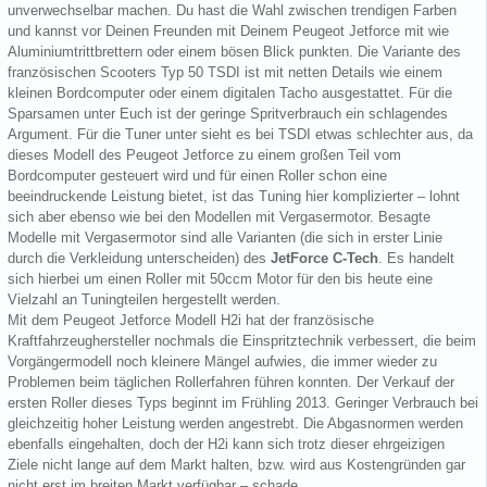
unverwechselbar machen. Du hast die Wahl zwischen trendigen Farben
und kannst vor Deinen Freunden mit Deinem Peugeot Jetforce mit wie
Aluminiumtrittbrettern oder einem bösen Blick punkten. Die Variante des
französischen Scooters Typ 50 TSDI ist mit netten Details wie einem
kleinen Bordcomputer oder einem digitalen Tacho ausgestattet. Für die
Sparsamen unter Euch ist der geringe Spritverbrauch ein schlagendes
Argument. Für die Tuner unter sieht es bei TSDI etwas schlechter aus, da
dieses Modell des Peugeot Jetforce zu einem großen Teil vom
Bordcomputer gesteuert wird und für einen Roller schon eine
beeindruckende Leistung bietet, ist das Tuning hier komplizierter – lohnt
sich aber ebenso wie bei den Modellen mit Vergasermotor. Besagte
Modelle mit Vergasermotor sind alle Varianten (die sich in erster Linie
durch die Verkleidung unterscheiden) des
JetForce C-Tech
. Es handelt
sich hierbei um einen Roller mit 50ccm Motor für den bis heute eine
Vielzahl an Tuningteilen hergestellt werden.
Mit dem Peugeot Jetforce Modell H2i hat der französische
Kraftfahrzeughersteller nochmals die Einspritztechnik verbessert, die beim
Vorgängermodell noch kleinere Mängel aufwies, die immer wieder zu
Problemen beim täglichen Rollerfahren führen konnten. Der Verkauf der
ersten Roller dieses Typs beginnt im Frühling 2013. Geringer Verbrauch bei
gleichzeitig hoher Leistung werden angestrebt. Die Abgasnormen werden
ebenfalls eingehalten, doch der H2i kann sich trotz dieser ehrgeizigen
Ziele nicht lange auf dem Markt halten, bzw. wird aus Kostengründen gar
nicht erst im breiten Markt verfügbar – schade.