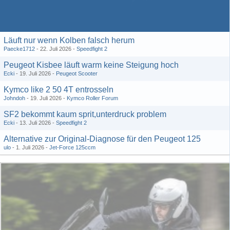
Läuft nur wenn Kolben falsch herum
Paecke1712
22. Juli 2026
Speedfight 2
Peugeot Kisbee läuft warm keine Steigung hoch
Ecki
19. Juli 2026
Peugeot Scooter
Kymco like 2 50 4T entrosseln
Johndoh
19. Juli 2026
Kymco Roller Forum
SF2 bekommt kaum sprit,unterdruck problem
Ecki
13. Juli 2026
Speedfight 2
Alternative zur Original-Diagnose für den Peugeot 125
ulo
1. Juli 2026
Jet-Force 125ccm