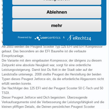
seinen Fahreigenschaften. Die ersten Peugeot Scooter dieser Marke
wurden ab 2003 gebaut.
Für die Liebhaber unter Euch wird er auch Jet oder Jetty genannt, was
Ablehnen
zugleich einen gewissen Lifestyle zum Ausdruck bringt. Sowohl für die
ganz jungen unter Euch, für die der Peugeot Jetforce das erste
motorisierte Fortbewegungsmittel ist, als auch als praktische und
mehr
kostengünstige Alternative zu einem Motorrad, eignet sich der Roller
bestens.
Powered by
&
Welche Ausführungen des Peugeot Jetforce gibt es?
Ab 2003 werden die Peugeot Scooter Typ 125 EFI und EFI Kompressor
gebaut. Das besondere an der EFI Baureihe ist die verbaute
Einspritzanlage.
Die Variante mit dem eingebauten Kompressor, der übrigens zu diesem
Zeitpunkt eine absolute Neuigkeit war, sorgt für eine ordentliche
Leistungssteigerung. Damit bist Du flott in der Stadt oder auf der
Landstraße unterwegs. 2008 stellte Peugeot die Herstellung der beiden
Typen dieses Peugeot Jetforce ein, da die erforderliche Abgasnorm nicht
erfüllt werden konnte.
Der Nachfolger des 125 EFI wird der Peugeot Scooter 50 C-Tech und 50
TSDI.
Dieser Peugeot Jetforce wird Dich begeistern. Überzeugende
Verkaufsargumente sind die Verbesserung der Leistungsfähigkeit und die
kleinen pfiffigen Details, die Deinen persönlichen Peugeot Scooter