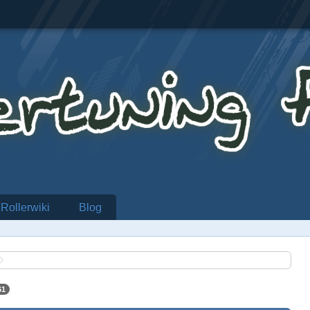
Rollerwiki
Blog
61