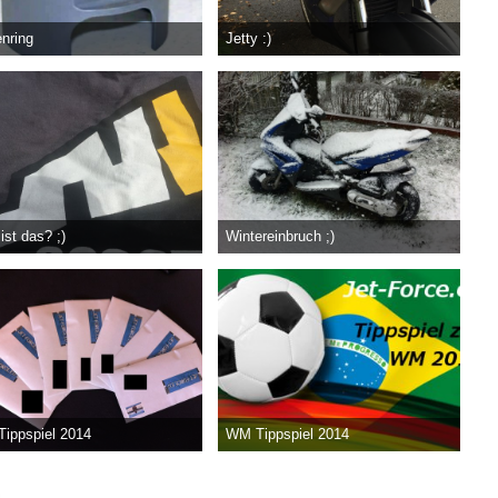
enring
Jetty :)
lSpeedy
-
14. Februar 2016
unrealSpeedy
-
4. Februar 2016
.113
0
1
8.370
4
0
ist das? ;)
Wintereinbruch ;)
lSpeedy
-
12. Mai 2015
unrealSpeedy
-
30. Januar 2015
.427
6
0
2.893
3
0
ippspiel 2014
WM Tippspiel 2014
lSpeedy
-
23. August 2014
unrealSpeedy
-
18. Juni 2014
.534
6
1
2.144
0
0