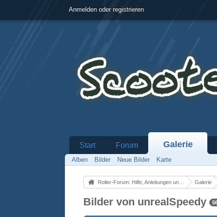
Anmelden oder registrieren
Galerie
Start
Forum
Alben
Bilder
Neue Bilder
Karte
Roller-Forum: Hilfe, Anleitungen und alles über Motorroller
Galerie
Bilder von unrealSpeedy
5