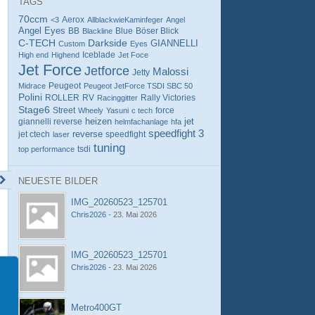
TAGS
70ccm
Aerox
<3
AllblackwieKaminfeger
Angel
Angel Eyes
Blue
Böser Blick
BB
Blackline
C-TECH
Darkside
GIANNELLI
Custom
Eyes
Iceblade
High end
Highend
Jet Foce
Jet Force
Jetforce
Malossi
Jetty
Peugeot
Midrace
Peugeot JetForce TSDI SBC 50
Polini
ROLLER
RV
Rally Victories
Racinggitter
Stage6
Street
Wheely
Yasuni
c tech
force
jet
giannelli reverse
heizen
helmfachanlage
hfa
speedfight 3
reverse
jet ctech
speedfight
laser
tuning
tsdi
top performance
NEUESTE BILDER
IMG_20260523_125701
Chris2026
-
23. Mai 2026
IMG_20260523_125701
Chris2026
-
23. Mai 2026
Metro400GT