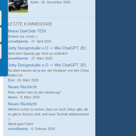
Karlo
-
26. November 2025
LETZTE KOMMENTARE
Meine DarkSide TDSI
Einfach nur schön :)
unrealSpeedy
-
27. April 2025
Jetty Designstudie o.O -> Wie ChatGPT JEtForce und Speedy verschme
Sieht dem Speedy gar nicht so unähnlich
unrealSpeedy
-
27. März 2025
Jetty Designstudie o.O -> Wie ChatGPT JEtForce und Speedy verschme
Na dann wissen wir ja wer der Designer von den China
Rollern ist.
Ecki
-
26. März 2025
Neues Rücklicht
Moin, woher hast du den sitzbezug?
Akeno
-
8. März 2025
Neues Rücklicht
Wirklich schön zu sehen, dass es noch Jettys gibt, die
so gibt in Schuss sind, und neue Technik abbekommen
:)
Allzeit gute Fahrt!
unrealSpeedy
-
6. Februar 2025