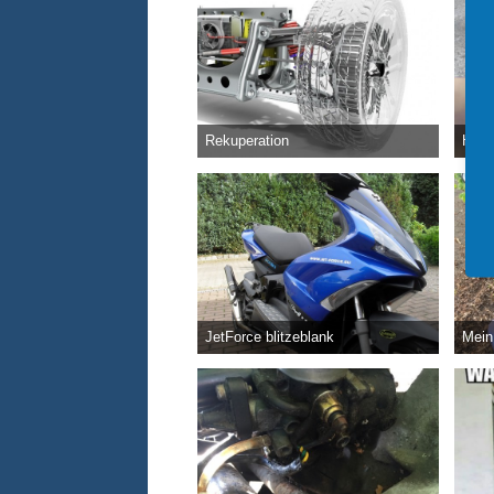
Rekuperation
Hmm
unrealSpeedy
-
5. Juli 2022
unrea
9.373
0
0
4
JetForce blitzeblank
Mein
unrealSpeedy
-
22. Juli 2017
unrea
4.939
0
2
3