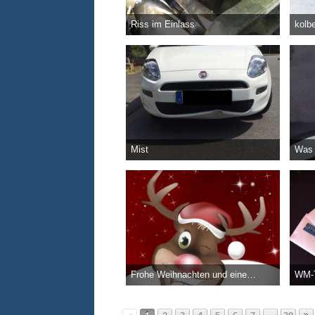
Riss im Einlass
kolb
unrealSpeedy
-
14. Mai 2016
unrea
5.760
1
0
8
Mist
Was 
unrealSpeedy
-
27. Juni 2015
unrea
3.225
9
0
2
Frohe Weihnachten und einen guten Rutsch!
WM-T
unrealSpeedy
-
24. Dezember 2014
unrea
2.364
5
1
2