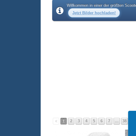
Willkommen in einer der größten Scoote
Jetzt Bilder hochladen!
1
2
3
4
5
6
7
…
38