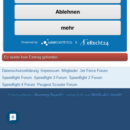
Ablehnen
mehr
Powered by
&
Roller-Forum: Hilfe, Anleitungen und alles über Motorroller
Es wurde kein Eintrag gefunden.
Datenschutzerklärung
Impressum
Mitglieder
Jet Force Forum
Speedfight Forum
Speedfight 3 Forum
Speedfight 2 Forum
Speedfight 4 Forum
Peugeot Scooter Forum
Forensoftware:
Burning Board®
, entwickelt von
WoltLab® GmbH