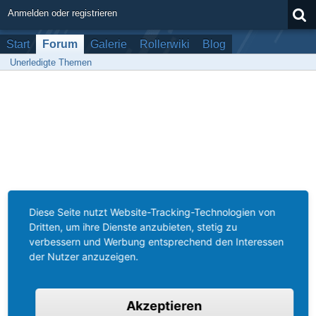
Anmelden oder registrieren
Start
Forum
Galerie
Rollerwiki
Blog
Unerledigte Themen
Diese Seite nutzt Website-Tracking-Technologien von
Dritten, um ihre Dienste anzubieten, stetig zu
verbessern und Werbung entsprechend den Interessen
der Nutzer anzuzeigen.
Akzeptieren