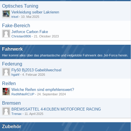
Optisches Tuning
Verkleidung selber Lakrieren
trisel
-
10. Mai 2025
Fake-Bereich
Jetforce Carbon Fake
Christian0806
-
21. Oktober 2023
Fahrwerk
Hier kommt alles über das phantastische und vielgelobte Fahrwerk des Jet-Force herein.
Federung
Fly50 Bj2013 Gabelölwechsel
hgahf
-
4. Februar 2026
Reifen
Welche Reifen sind empfehlenswert?
RedWhiteRCUP
-
24. September 2024
Bremsen
BREMSSATTEL 4-KOLBEN MOTOFORCE RACING
Trenax
-
11. April 2025
Zubehör