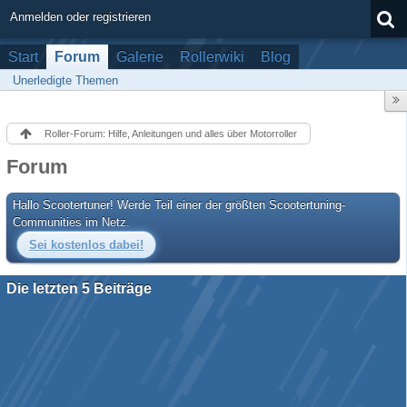
Anmelden oder registrieren
Start
Forum
Galerie
Rollerwiki
Blog
Unerledigte Themen
Roller-Forum: Hilfe, Anleitungen und alles über Motorroller
Forum
Hallo Scootertuner! Werde Teil einer der größten Scootertuning-
Communities im Netz.
Sei kostenlos dabei!
Die letzten 5 Beiträge