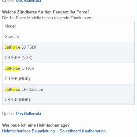
Quelle:
Das Rollerwiki
Welche Zündkerze für den Peugeot Jet Force?
Die Jet-Force Modelle haben folgende Zündkerzen:
Modell
Gewicht
JetForce
50 TSDI
CR7EKA (NGK)
JetForce
C-Tech
CR7EB (NGK)
JetForce
EFI 125ccm
CR7EB (NGK)
Quelle:
Das Rollerwiki
Wie baue ich eine Helmfachanlage?
Helmfachanlage Bauanleitung + Soundboard Kaufberatung