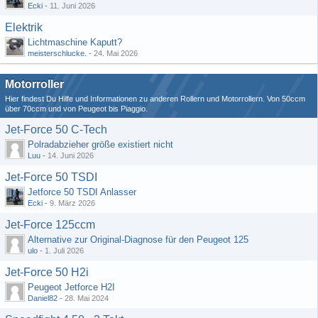
Ecki
-
11. Juni 2026
Elektrik
Lichtmaschine Kaputt?
meisterschlucke.
-
24. Mai 2026
Motorroller
Hier findest Du Hilfe und Informationen zu anderen Rollern und Motorrollern. Von 50ccm
über 70ccm und von Peugeot bis Piaggio.
Jet-Force 50 C-Tech
Polradabzieher größe existiert nicht
Luu
-
14. Juni 2026
Jet-Force 50 TSDI
Jetforce 50 TSDI Anlasser
Ecki
-
9. März 2026
Jet-Force 125ccm
Alternative zur Original-Diagnose für den Peugeot 125
ulo
-
1. Juli 2026
Jet-Force 50 H2i
Peugeot Jetforce H2I
Daniel82
-
28. Mai 2024