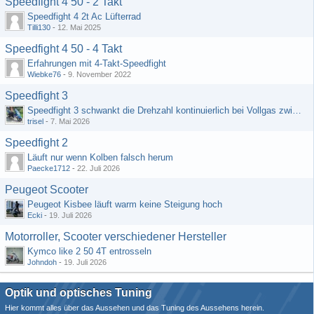
Speedfight 4 50 - 2 Takt
Speedfight 4 2t Ac Lüfterrad
Tilli130
-
12. Mai 2025
Speedfight 4 50 - 4 Takt
Erfahrungen mit 4-Takt-Speedfight
Wiebke76
-
9. November 2022
Speedfight 3
Speedfight 3 schwankt die Drehzahl kontinuierlich bei Vollgas zwischen 5000 und 7000 Umdrehungen
trisel
-
7. Mai 2026
Speedfight 2
Läuft nur wenn Kolben falsch herum
Paecke1712
-
22. Juli 2026
Peugeot Scooter
Peugeot Kisbee läuft warm keine Steigung hoch
Ecki
-
19. Juli 2026
Motorroller, Scooter verschiedener Hersteller
Kymco like 2 50 4T entrosseln
Johndoh
-
19. Juli 2026
Optik und optisches Tuning
Hier kommt alles über das Aussehen und das Tuning des Aussehens herein.