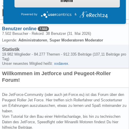
mehr
JetForce-Info.de (Archiv)
Chat
Powered by
&
bode
-
4. Februar 2010
Benutzer online
7.502
7.502 Besucher - Rekord: 38 Benutzer (
31. Mai 2026
)
Legende:
Administratoren
Super Moderatoren Moderator
Statistik
19.982 Mitglieder - 84.277 Themen - 912.335 Beiträge (107,11 Beiträge pro
Tag)
Unser neuestes Mitglied heißt:
xxdavex
.
Willkommen im Jetforce und Peugeot-Roller
Forum!
Die JetForce-Community (oder auch jet-Force.eu) ist das Forum über den
Peugeot Roller Jet Force. Hier treffen sich Rollerfahrer und Scootertuner
um Erfahrungen auszutauschen, etwas zu lernen und Spaß miteinander zu
haben.
Vom Tutorial für den Bau einer Helmfachanlage, bis hin zu technischen
Daten des JetForce, Speedfight oder Minarelli Motoren findest Du hier
hilfreiche Beiträge.