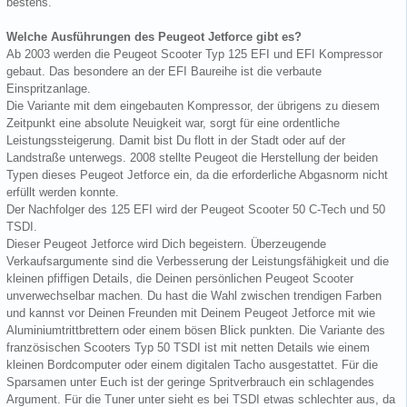
bestens.
Welche Ausführungen des Peugeot Jetforce gibt es?
Ab 2003 werden die Peugeot Scooter Typ 125 EFI und EFI Kompressor
gebaut. Das besondere an der EFI Baureihe ist die verbaute
Einspritzanlage.
Die Variante mit dem eingebauten Kompressor, der übrigens zu diesem
Zeitpunkt eine absolute Neuigkeit war, sorgt für eine ordentliche
Leistungssteigerung. Damit bist Du flott in der Stadt oder auf der
Landstraße unterwegs. 2008 stellte Peugeot die Herstellung der beiden
Typen dieses Peugeot Jetforce ein, da die erforderliche Abgasnorm nicht
erfüllt werden konnte.
Der Nachfolger des 125 EFI wird der Peugeot Scooter 50 C-Tech und 50
TSDI.
Dieser Peugeot Jetforce wird Dich begeistern. Überzeugende
Verkaufsargumente sind die Verbesserung der Leistungsfähigkeit und die
kleinen pfiffigen Details, die Deinen persönlichen Peugeot Scooter
unverwechselbar machen. Du hast die Wahl zwischen trendigen Farben
und kannst vor Deinen Freunden mit Deinem Peugeot Jetforce mit wie
Aluminiumtrittbrettern oder einem bösen Blick punkten. Die Variante des
französischen Scooters Typ 50 TSDI ist mit netten Details wie einem
kleinen Bordcomputer oder einem digitalen Tacho ausgestattet. Für die
Sparsamen unter Euch ist der geringe Spritverbrauch ein schlagendes
Argument. Für die Tuner unter sieht es bei TSDI etwas schlechter aus, da