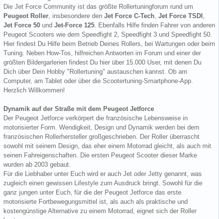
Die Jet Force Community ist das größte Rollertuningforum rund um
Peugeot Roller
, insbesondere den
Jet Force C-Tech
,
Jet Force TSDI
,
Jet Force 50
und
Jet-Force 125
. Ebenfalls Hilfe finden Fahrer von anderen
Peugeot Scooters wie dem Speedfight 2, Speedfight 3 und Speedfight 50.
Hier findest Du Hilfe beim Betrieb Deines Rollers, bei Wartungen oder beim
Tuning. Neben How-Tos, hilfreichen Antworten im Forum und einer der
größten Bildergarlerien findest Du hier über 15.000 User, mit denen Du
Dich über Dein Hobby "Rollertuning" austauschen kannst. Ob am
Computer, am Tablet oder über die Scootertuning-Smartphone-App.
Herzlich Willkommen!
Dynamik auf der Straße mit dem Peugeot Jetforce
Der Peugeot Jetforce verkörpert die französische Lebensweise in
motorisierter Form. Wendigkeit, Design und Dynamik werden bei dem
französischen Rollerhersteller großgeschrieben. Der Roller überrascht
sowohl mit seinem Design, das eher einem Motorrad gleicht, als auch mit
seinen Fahreigenschaften. Die ersten Peugeot Scooter dieser Marke
wurden ab 2003 gebaut.
Für die Liebhaber unter Euch wird er auch Jet oder Jetty genannt, was
zugleich einen gewissen Lifestyle zum Ausdruck bringt. Sowohl für die
ganz jungen unter Euch, für die der Peugeot Jetforce das erste
motorisierte Fortbewegungsmittel ist, als auch als praktische und
kostengünstige Alternative zu einem Motorrad, eignet sich der Roller