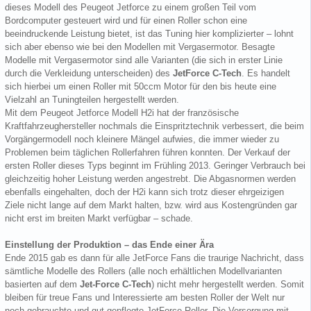
dieses Modell des Peugeot Jetforce zu einem großen Teil vom
Bordcomputer gesteuert wird und für einen Roller schon eine
beeindruckende Leistung bietet, ist das Tuning hier komplizierter – lohnt
sich aber ebenso wie bei den Modellen mit Vergasermotor. Besagte
Modelle mit Vergasermotor sind alle Varianten (die sich in erster Linie
durch die Verkleidung unterscheiden) des
JetForce C-Tech
. Es handelt
sich hierbei um einen Roller mit 50ccm Motor für den bis heute eine
Vielzahl an Tuningteilen hergestellt werden.
Mit dem Peugeot Jetforce Modell H2i hat der französische
Kraftfahrzeughersteller nochmals die Einspritztechnik verbessert, die beim
Vorgängermodell noch kleinere Mängel aufwies, die immer wieder zu
Problemen beim täglichen Rollerfahren führen konnten. Der Verkauf der
ersten Roller dieses Typs beginnt im Frühling 2013. Geringer Verbrauch bei
gleichzeitig hoher Leistung werden angestrebt. Die Abgasnormen werden
ebenfalls eingehalten, doch der H2i kann sich trotz dieser ehrgeizigen
Ziele nicht lange auf dem Markt halten, bzw. wird aus Kostengründen gar
nicht erst im breiten Markt verfügbar – schade.
Einstellung der Produktion – das Ende einer Ära
Ende 2015 gab es dann für alle JetForce Fans die traurige Nachricht, dass
sämtliche Modelle des Rollers (alle noch erhältlichen Modellvarianten
basierten auf dem
Jet-Force C-Tech
) nicht mehr hergestellt werden. Somit
bleiben für treue Fans und Interessierte am besten Roller der Welt nur
noch gebrauchte und gut gepflegte JetForce Roller. Die Versorgung mit