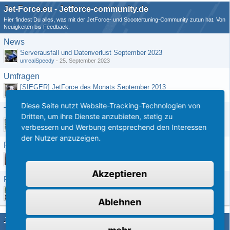
Jet-Force.eu - Jetforce-community.de
Hier findest Du alles, was mit der JetForce- und Scootertuning-Community zutun hat. Von
Neuigkeiten bis Feedback.
News
Serverausfall und Datenverlust September 2023
unrealSpeedy
-
25. September 2023
Umfragen
[SIEGER] JetForce des Monats September 2013
qHRIS
-
22. September 2015
Diese Seite nutzt Website-Tracking-Technologien von
Tips/Tricks zur Benutzung der Page
Dritten, um ihre Dienste anzubieten, stetig zu
Kupplung Defekt?
verbessern und Werbung entsprechend den Interessen
trisel
-
21. Juli 2019
der Nutzer anzuzeigen.
Feedback
Welchen Sportauspuff/Abstimmung fahrt ihr?
ICE-Blader2005
-
24. August 2021
Akzeptieren
Regeln
Userregeln Marktplatz
unrealSpeedy
-
18. März 2013
Ablehnen
JetForce-Info.de (Archiv)