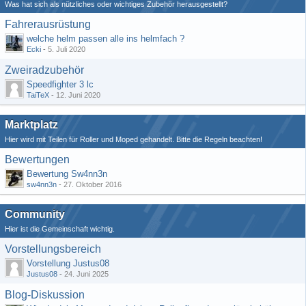
Was hat sich als nützliches oder wichtiges Zubehör herausgestellt?
Fahrerausrüstung
welche helm passen alle ins helmfach ?
Ecki
-
5. Juli 2020
Zweiradzubehör
Speedfighter 3 lc
TaiTeX
-
12. Juni 2020
Marktplatz
Hier wird mit Teilen für Roller und Moped gehandelt. Bitte die Regeln beachten!
Bewertungen
Bewertung Sw4nn3n
sw4nn3n
-
27. Oktober 2016
Community
Hier ist die Gemeinschaft wichtig.
Vorstellungsbereich
Vorstellung Justus08
Justus08
-
24. Juni 2025
Blog-Diskussion