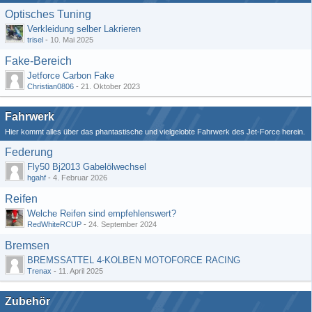
Optisches Tuning
Verkleidung selber Lakrieren
trisel
-
10. Mai 2025
Fake-Bereich
Jetforce Carbon Fake
Christian0806
-
21. Oktober 2023
Fahrwerk
Hier kommt alles über das phantastische und vielgelobte Fahrwerk des Jet-Force herein.
Federung
Fly50 Bj2013 Gabelölwechsel
hgahf
-
4. Februar 2026
Reifen
Welche Reifen sind empfehlenswert?
RedWhiteRCUP
-
24. September 2024
Bremsen
BREMSSATTEL 4-KOLBEN MOTOFORCE RACING
Trenax
-
11. April 2025
Zubehör