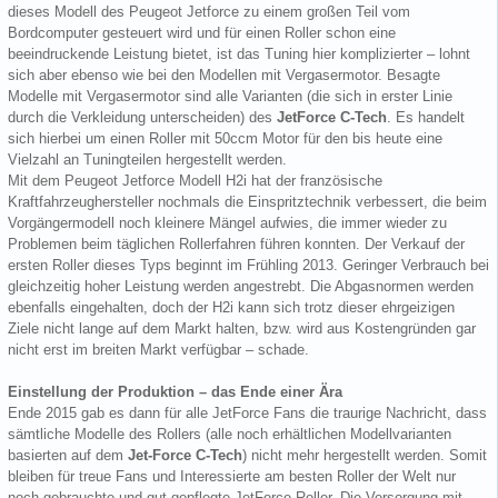
dieses Modell des Peugeot Jetforce zu einem großen Teil vom
Bordcomputer gesteuert wird und für einen Roller schon eine
beeindruckende Leistung bietet, ist das Tuning hier komplizierter – lohnt
sich aber ebenso wie bei den Modellen mit Vergasermotor. Besagte
Modelle mit Vergasermotor sind alle Varianten (die sich in erster Linie
durch die Verkleidung unterscheiden) des
JetForce C-Tech
. Es handelt
sich hierbei um einen Roller mit 50ccm Motor für den bis heute eine
Vielzahl an Tuningteilen hergestellt werden.
Mit dem Peugeot Jetforce Modell H2i hat der französische
Kraftfahrzeughersteller nochmals die Einspritztechnik verbessert, die beim
Vorgängermodell noch kleinere Mängel aufwies, die immer wieder zu
Problemen beim täglichen Rollerfahren führen konnten. Der Verkauf der
ersten Roller dieses Typs beginnt im Frühling 2013. Geringer Verbrauch bei
gleichzeitig hoher Leistung werden angestrebt. Die Abgasnormen werden
ebenfalls eingehalten, doch der H2i kann sich trotz dieser ehrgeizigen
Ziele nicht lange auf dem Markt halten, bzw. wird aus Kostengründen gar
nicht erst im breiten Markt verfügbar – schade.
Einstellung der Produktion – das Ende einer Ära
Ende 2015 gab es dann für alle JetForce Fans die traurige Nachricht, dass
sämtliche Modelle des Rollers (alle noch erhältlichen Modellvarianten
basierten auf dem
Jet-Force C-Tech
) nicht mehr hergestellt werden. Somit
bleiben für treue Fans und Interessierte am besten Roller der Welt nur
noch gebrauchte und gut gepflegte JetForce Roller. Die Versorgung mit