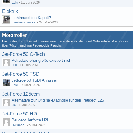
Ecki
-
11. Juni 2026
Elektrik
Lichtmaschine Kaputt?
meisterschlucke.
-
24. Mai 2026
Motorroller
Hier findest Du Hilfe und Informationen zu anderen Rollern und Motorrollern. Von 50ccm
über 70ccm und von Peugeot bis Piaggio.
Jet-Force 50 C-Tech
Polradabzieher größe existiert nicht
Luu
-
14. Juni 2026
Jet-Force 50 TSDI
Jetforce 50 TSDI Anlasser
Ecki
-
9. März 2026
Jet-Force 125ccm
Alternative zur Original-Diagnose für den Peugeot 125
ulo
-
1. Juli 2026
Jet-Force 50 H2i
Peugeot Jetforce H2I
Daniel82
-
28. Mai 2024