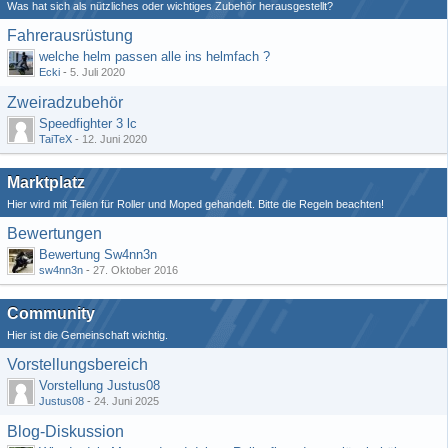
Was hat sich als nützliches oder wichtiges Zubehör herausgestellt?
Fahrerausrüstung
welche helm passen alle ins helmfach ?
Ecki
-
5. Juli 2020
Zweiradzubehör
Speedfighter 3 lc
TaiTeX
-
12. Juni 2020
Marktplatz
Hier wird mit Teilen für Roller und Moped gehandelt. Bitte die Regeln beachten!
Bewertungen
Bewertung Sw4nn3n
sw4nn3n
-
27. Oktober 2016
Community
Hier ist die Gemeinschaft wichtig.
Vorstellungsbereich
Vorstellung Justus08
Justus08
-
24. Juni 2025
Blog-Diskussion