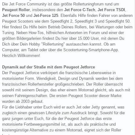
Die Jet Force Community ist das größte Rollertuningforum rund um
Peugeot Roller
, insbesondere den
Jet Force C-Tech
,
Jet Force TSDI
,
Jet Force 50
und
Jet-Force 125
. Ebenfalls Hilfe finden Fahrer von anderen
Peugeot Scooters wie dem Speedfight 2, Speedfight 3 und Speedfight 50.
Hier findest Du Hilfe beim Betrieb Deines Rollers, bei Wartungen oder beim
Tuning. Neben How-Tos, hilfreichen Antworten im Forum und einer der
größten Bildergarlerien findest Du hier über 15.000 User, mit denen Du
Dich über Dein Hobby "Rollertuning" austauschen kannst. Ob am
Computer, am Tablet oder über die Scootertuning-Smartphone-App.
Herzlich Willkommen!
Dynamik auf der Straße mit dem Peugeot Jetforce
Der Peugeot Jetforce verkörpert die französische Lebensweise in
motorisierter Form. Wendigkeit, Design und Dynamik werden bei dem
französischen Rollerhersteller großgeschrieben. Der Roller überrascht
sowohl mit seinem Design, das eher einem Motorrad gleicht, als auch mit
seinen Fahreigenschaften. Die ersten Peugeot Scooter dieser Marke
wurden ab 2003 gebaut.
Für die Liebhaber unter Euch wird er auch Jet oder Jetty genannt, was
zugleich einen gewissen Lifestyle zum Ausdruck bringt. Sowohl für die
ganz jungen unter Euch, für die der Peugeot Jetforce das erste
motorisierte Fortbewegungsmittel ist, als auch als praktische und
kostengünstige Alternative zu einem Motorrad, eignet sich der Roller