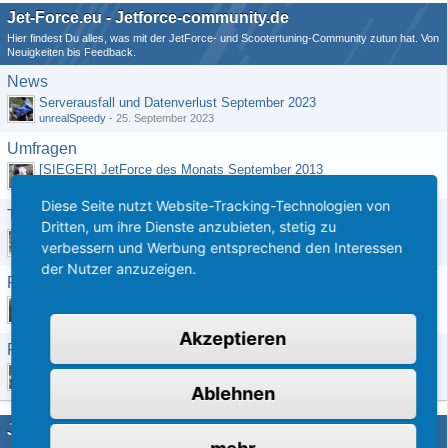
Jet-Force.eu - Jetforce-community.de
Hier findest Du alles, was mit der JetForce- und Scootertuning-Community zutun hat. Von
Neuigkeiten bis Feedback.
News
Serverausfall und Datenverlust September 2023
unrealSpeedy
-
25. September 2023
Umfragen
[SIEGER] JetForce des Monats September 2013
qHRIS
-
22. September 2015
Diese Seite nutzt Website-Tracking-Technologien von
Tips/Tricks zur Benutzung der Page
Dritten, um ihre Dienste anzubieten, stetig zu
Kupplung Defekt?
verbessern und Werbung entsprechend den Interessen
trisel
-
21. Juli 2019
der Nutzer anzuzeigen.
Feedback
Welchen Sportauspuff/Abstimmung fahrt ihr?
ICE-Blader2005
-
24. August 2021
Akzeptieren
Regeln
Userregeln Marktplatz
unrealSpeedy
-
18. März 2013
Ablehnen
JetForce-Info.de (Archiv)