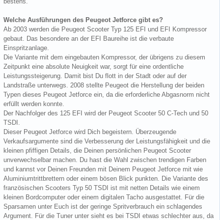
bestens.
Welche Ausführungen des Peugeot Jetforce gibt es?
Ab 2003 werden die Peugeot Scooter Typ 125 EFI und EFI Kompressor
gebaut. Das besondere an der EFI Baureihe ist die verbaute
Einspritzanlage.
Die Variante mit dem eingebauten Kompressor, der übrigens zu diesem
Zeitpunkt eine absolute Neuigkeit war, sorgt für eine ordentliche
Leistungssteigerung. Damit bist Du flott in der Stadt oder auf der
Landstraße unterwegs. 2008 stellte Peugeot die Herstellung der beiden
Typen dieses Peugeot Jetforce ein, da die erforderliche Abgasnorm nicht
erfüllt werden konnte.
Der Nachfolger des 125 EFI wird der Peugeot Scooter 50 C-Tech und 50
TSDI.
Dieser Peugeot Jetforce wird Dich begeistern. Überzeugende
Verkaufsargumente sind die Verbesserung der Leistungsfähigkeit und die
kleinen pfiffigen Details, die Deinen persönlichen Peugeot Scooter
unverwechselbar machen. Du hast die Wahl zwischen trendigen Farben
und kannst vor Deinen Freunden mit Deinem Peugeot Jetforce mit wie
Aluminiumtrittbrettern oder einem bösen Blick punkten. Die Variante des
französischen Scooters Typ 50 TSDI ist mit netten Details wie einem
kleinen Bordcomputer oder einem digitalen Tacho ausgestattet. Für die
Sparsamen unter Euch ist der geringe Spritverbrauch ein schlagendes
Argument. Für die Tuner unter sieht es bei TSDI etwas schlechter aus, da