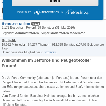
mehr
JetForce-Info.de (Archiv)
Chat
Powered by
&
bode
-
4. Februar 2010
Benutzer online
5.172
5.172 Besucher - Rekord: 38 Benutzer (
31. Mai 2026
)
Legende:
Administratoren
Super Moderatoren Moderator
Statistik
19.982 Mitglieder - 84.277 Themen - 912.335 Beiträge (107,08 Beiträge pro
Tag)
Unser neuestes Mitglied heißt:
xxdavex
.
Willkommen im Jetforce und Peugeot-Roller
Forum!
Die JetForce-Community (oder auch jet-Force.eu) ist das Forum über den
Peugeot Roller Jet Force. Hier treffen sich Rollerfahrer und Scootertuner
um Erfahrungen auszutauschen, etwas zu lernen und Spaß miteinander zu
haben.
Vom Tutorial für den Bau einer Helmfachanlage, bis hin zu technischen
Daten des JetForce, Speedfight oder Minarelli Motoren findest Du hier
hilfreiche Beiträge.