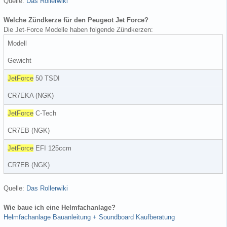
Quelle:
Das Rollerwiki
Welche Zündkerze für den Peugeot Jet Force?
Die Jet-Force Modelle haben folgende Zündkerzen:
Modell
Gewicht
JetForce
50 TSDI
CR7EKA (NGK)
JetForce
C-Tech
CR7EB (NGK)
JetForce
EFI 125ccm
CR7EB (NGK)
Quelle:
Das Rollerwiki
Wie baue ich eine Helmfachanlage?
Helmfachanlage Bauanleitung + Soundboard Kaufberatung