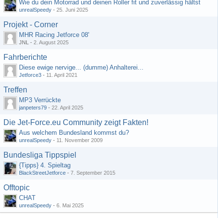
Wie du dein Motorrad und deinen Roller fit und zuverlässig hältst
unrealSpeedy
-
25. Juni 2025
Projekt - Corner
MHR Racing Jetforce 08'
JNL -
2. August 2025
Fahrberichte
Diese ewige nervige... (dumme) Anhalterei...
Jetforce3
-
11. April 2021
Treffen
MP3 Verrückte
janpeters79
-
22. April 2025
Die Jet-Force.eu Community zeigt Fakten!
Aus welchem Bundesland kommst du?
unrealSpeedy
-
11. November 2009
Bundesliga Tippspiel
{Tipps} 4. Spieltag
BlackStreetJetforce
-
7. September 2015
Offtopic
CHAT
unrealSpeedy
-
6. Mai 2025