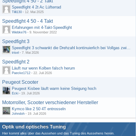
Speedfight 4 50 - 2 Takt
Speedfight 4 2t Ac Lüfterrad
Tilli130
-
12. Mai 2025
Speedfight 4 50 - 4 Takt
Erfahrungen mit 4-Takt-Speedfight
Wiebke76
-
9. November 2022
Speedfight 3
Speedfight 3 schwankt die Drehzahl kontinuierlich bei Vollgas zwischen 5000 und 7000 Umdrehungen
trisel
-
7. Mai 2026
Speedfight 2
Läuft nur wenn Kolben falsch herum
Paecke1712
-
22. Juli 2026
Peugeot Scooter
Peugeot Kisbee läuft warm keine Steigung hoch
Ecki
-
19. Juli 2026
Motorroller, Scooter verschiedener Hersteller
Kymco like 2 50 4T entrosseln
Johndoh
-
19. Juli 2026
Optik und optisches Tuning
Hier kommt alles über das Aussehen und das Tuning des Aussehens herein.