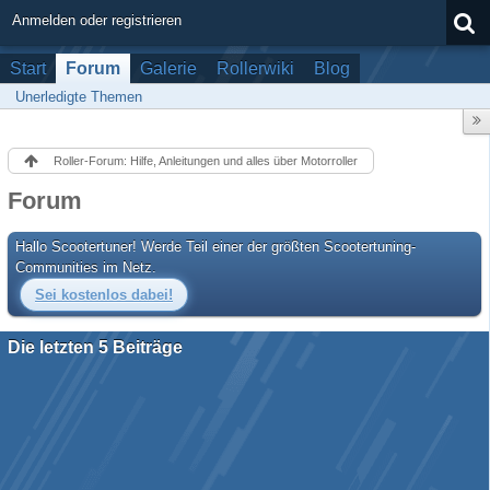
Anmelden oder registrieren
Start
Forum
Galerie
Rollerwiki
Blog
Unerledigte Themen
Roller-Forum: Hilfe, Anleitungen und alles über Motorroller
Forum
Hallo Scootertuner! Werde Teil einer der größten Scootertuning-
Communities im Netz.
Sei kostenlos dabei!
Die letzten 5 Beiträge