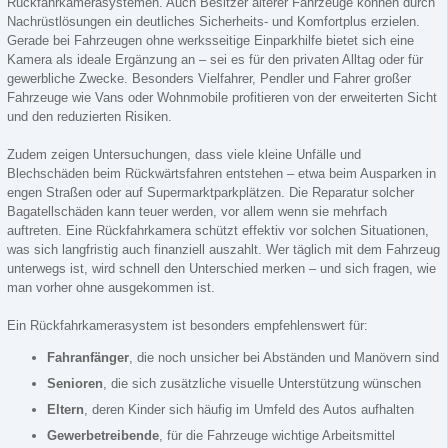
Rückfahrkamerasystemen. Auch Besitzer älterer Fahrzeuge können durch
Nachrüstlösungen ein deutliches Sicherheits- und Komfortplus erzielen.
Gerade bei Fahrzeugen ohne werksseitige Einparkhilfe bietet sich eine
Kamera als ideale Ergänzung an – sei es für den privaten Alltag oder für
gewerbliche Zwecke. Besonders Vielfahrer, Pendler und Fahrer großer
Fahrzeuge wie Vans oder Wohnmobile profitieren von der erweiterten Sicht
und den reduzierten Risiken.
Zudem zeigen Untersuchungen, dass viele kleine Unfälle und
Blechschäden beim Rückwärtsfahren entstehen – etwa beim Ausparken in
engen Straßen oder auf Supermarktparkplätzen. Die Reparatur solcher
Bagatellschäden kann teuer werden, vor allem wenn sie mehrfach
auftreten. Eine Rückfahrkamera schützt effektiv vor solchen Situationen,
was sich langfristig auch finanziell auszahlt. Wer täglich mit dem Fahrzeug
unterwegs ist, wird schnell den Unterschied merken – und sich fragen, wie
man vorher ohne ausgekommen ist.
Ein Rückfahrkamerasystem ist besonders empfehlenswert für:
Fahranfänger
, die noch unsicher bei Abständen und Manövern sind
Senioren
, die sich zusätzliche visuelle Unterstützung wünschen
Eltern
, deren Kinder sich häufig im Umfeld des Autos aufhalten
Gewerbetreibende
, für die Fahrzeuge wichtige Arbeitsmittel