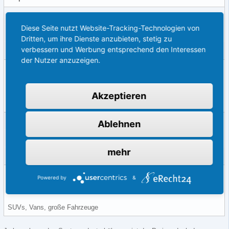
Standard
Diese Seite nutzt Website-Tracking-Technologien von
Günstig, einfach zu montieren
Dritten, um ihre Dienste anzubieten, stetig zu
verbessern und Werbung entsprechend den Interessen
Kleinwagen, Wenigfahrer
der Nutzer anzuzeigen.
Dynamisch
Präzises Einparken durch Lenkbewegungslinien
Akzeptieren
Mittelklasse, häufiges Stadtfahren
Funkkamera
Ablehnen
Nachrüstbar ohne große Umbauten
mehr
Leasingfahrzeuge, ältere Modelle
360°-Kamera
Powered by
&
Maximale Übersicht, keine toten Winkel
SUVs, Vans, große Fahrzeuge