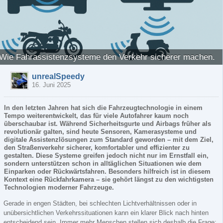
Wie Fahrassistenzsysteme den Verkehr sicherer machen.
unrealSpeedy
16. Juni 2025
In den letzten Jahren hat sich die Fahrzeugtechnologie in einem
Tempo weiterentwickelt, das für viele Autofahrer kaum noch
überschaubar ist. Während Sicherheitsgurte und Airbags früher als
revolutionär galten, sind heute Sensoren, Kamerasysteme und
digitale Assistenzlösungen zum Standard geworden – mit dem Ziel,
den Straßenverkehr sicherer, komfortabler und effizienter zu
gestalten. Diese Systeme greifen jedoch nicht nur im Ernstfall ein,
sondern unterstützen schon in alltäglichen Situationen wie dem
Einparken oder Rückwärtsfahren. Besonders hilfreich ist in diesem
Kontext eine Rückfahrkamera – sie gehört längst zu den wichtigsten
Technologien moderner Fahrzeuge.
Gerade in engen Städten, bei schlechten Lichtverhältnissen oder in
unübersichtlichen Verkehrssituationen kann ein klarer Blick nach hinten
entscheidend sein. Immer mehr Menschen stellen sich deshalb die Frage: