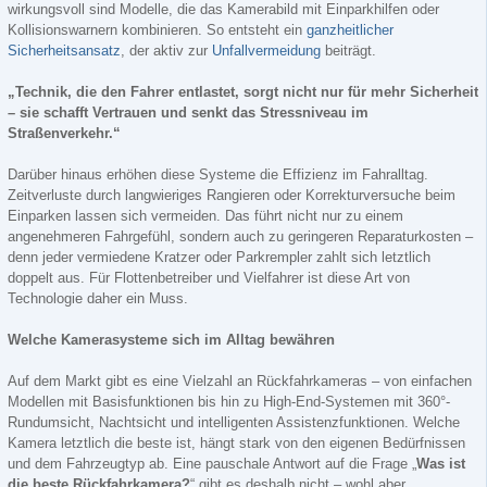
wirkungsvoll sind Modelle, die das Kamerabild mit Einparkhilfen oder
Kollisionswarnern kombinieren. So entsteht ein
ganzheitlicher
Sicherheitsansatz
, der aktiv zur
Unfallvermeidung
beiträgt.
„Technik, die den Fahrer entlastet, sorgt nicht nur für mehr Sicherheit
– sie schafft Vertrauen und senkt das Stressniveau im
Straßenverkehr.“
Darüber hinaus erhöhen diese Systeme die Effizienz im Fahralltag.
Zeitverluste durch langwieriges Rangieren oder Korrekturversuche beim
Einparken lassen sich vermeiden. Das führt nicht nur zu einem
angenehmeren Fahrgefühl, sondern auch zu geringeren Reparaturkosten –
denn jeder vermiedene Kratzer oder Parkrempler zahlt sich letztlich
doppelt aus. Für Flottenbetreiber und Vielfahrer ist diese Art von
Technologie daher ein Muss.
Welche Kamerasysteme sich im Alltag bewähren
Auf dem Markt gibt es eine Vielzahl an Rückfahrkameras – von einfachen
Modellen mit Basisfunktionen bis hin zu High-End-Systemen mit 360°-
Rundumsicht, Nachtsicht und intelligenten Assistenzfunktionen. Welche
Kamera letztlich die beste ist, hängt stark von den eigenen Bedürfnissen
und dem Fahrzeugtyp ab. Eine pauschale Antwort auf die Frage „
Was ist
die beste Rückfahrkamera?
“ gibt es deshalb nicht – wohl aber