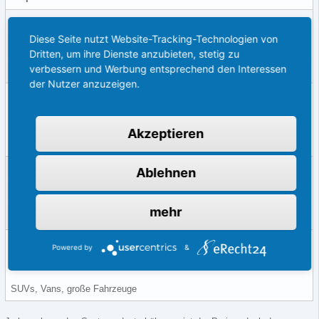
Standard
Diese Seite nutzt Website-Tracking-Technologien von
Günstig, einfach zu montieren
Dritten, um ihre Dienste anzubieten, stetig zu
verbessern und Werbung entsprechend den Interessen
Kleinwagen, Wenigfahrer
der Nutzer anzuzeigen.
Dynamisch
Präzises Einparken durch Lenkbewegungslinien
Akzeptieren
Mittelklasse, häufiges Stadtfahren
Funkkamera
Ablehnen
Nachrüstbar ohne große Umbauten
mehr
Leasingfahrzeuge, ältere Modelle
360°-Kamera
Powered by
&
Maximale Übersicht, keine toten Winkel
SUVs, Vans, große Fahrzeuge