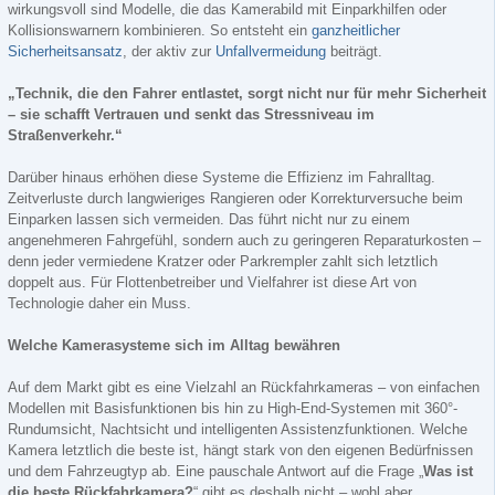
wirkungsvoll sind Modelle, die das Kamerabild mit Einparkhilfen oder
Kollisionswarnern kombinieren. So entsteht ein
ganzheitlicher
Sicherheitsansatz
, der aktiv zur
Unfallvermeidung
beiträgt.
„Technik, die den Fahrer entlastet, sorgt nicht nur für mehr Sicherheit
– sie schafft Vertrauen und senkt das Stressniveau im
Straßenverkehr.“
Darüber hinaus erhöhen diese Systeme die Effizienz im Fahralltag.
Zeitverluste durch langwieriges Rangieren oder Korrekturversuche beim
Einparken lassen sich vermeiden. Das führt nicht nur zu einem
angenehmeren Fahrgefühl, sondern auch zu geringeren Reparaturkosten –
denn jeder vermiedene Kratzer oder Parkrempler zahlt sich letztlich
doppelt aus. Für Flottenbetreiber und Vielfahrer ist diese Art von
Technologie daher ein Muss.
Welche Kamerasysteme sich im Alltag bewähren
Auf dem Markt gibt es eine Vielzahl an Rückfahrkameras – von einfachen
Modellen mit Basisfunktionen bis hin zu High-End-Systemen mit 360°-
Rundumsicht, Nachtsicht und intelligenten Assistenzfunktionen. Welche
Kamera letztlich die beste ist, hängt stark von den eigenen Bedürfnissen
und dem Fahrzeugtyp ab. Eine pauschale Antwort auf die Frage „
Was ist
die beste Rückfahrkamera?
“ gibt es deshalb nicht – wohl aber