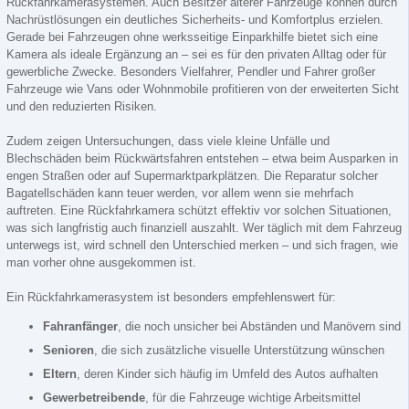
Rückfahrkamerasystemen. Auch Besitzer älterer Fahrzeuge können durch
Nachrüstlösungen ein deutliches Sicherheits- und Komfortplus erzielen.
Gerade bei Fahrzeugen ohne werksseitige Einparkhilfe bietet sich eine
Kamera als ideale Ergänzung an – sei es für den privaten Alltag oder für
gewerbliche Zwecke. Besonders Vielfahrer, Pendler und Fahrer großer
Fahrzeuge wie Vans oder Wohnmobile profitieren von der erweiterten Sicht
und den reduzierten Risiken.
Zudem zeigen Untersuchungen, dass viele kleine Unfälle und
Blechschäden beim Rückwärtsfahren entstehen – etwa beim Ausparken in
engen Straßen oder auf Supermarktparkplätzen. Die Reparatur solcher
Bagatellschäden kann teuer werden, vor allem wenn sie mehrfach
auftreten. Eine Rückfahrkamera schützt effektiv vor solchen Situationen,
was sich langfristig auch finanziell auszahlt. Wer täglich mit dem Fahrzeug
unterwegs ist, wird schnell den Unterschied merken – und sich fragen, wie
man vorher ohne ausgekommen ist.
Ein Rückfahrkamerasystem ist besonders empfehlenswert für:
Fahranfänger
, die noch unsicher bei Abständen und Manövern sind
Senioren
, die sich zusätzliche visuelle Unterstützung wünschen
Eltern
, deren Kinder sich häufig im Umfeld des Autos aufhalten
Gewerbetreibende
, für die Fahrzeuge wichtige Arbeitsmittel