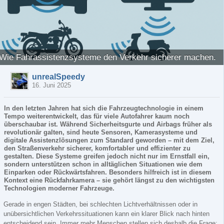
Wie Fahrassistenzsysteme den Verkehr sicherer machen.
unrealSpeedy
16. Juni 2025
In den letzten Jahren hat sich die Fahrzeugtechnologie in einem
Tempo weiterentwickelt, das für viele Autofahrer kaum noch
überschaubar ist. Während Sicherheitsgurte und Airbags früher als
revolutionär galten, sind heute Sensoren, Kamerasysteme und
digitale Assistenzlösungen zum Standard geworden – mit dem Ziel,
den Straßenverkehr sicherer, komfortabler und effizienter zu
gestalten. Diese Systeme greifen jedoch nicht nur im Ernstfall ein,
sondern unterstützen schon in alltäglichen Situationen wie dem
Einparken oder Rückwärtsfahren. Besonders hilfreich ist in diesem
Kontext eine Rückfahrkamera – sie gehört längst zu den wichtigsten
Technologien moderner Fahrzeuge.
Gerade in engen Städten, bei schlechten Lichtverhältnissen oder in
unübersichtlichen Verkehrssituationen kann ein klarer Blick nach hinten
entscheidend sein. Immer mehr Menschen stellen sich deshalb die Frage: