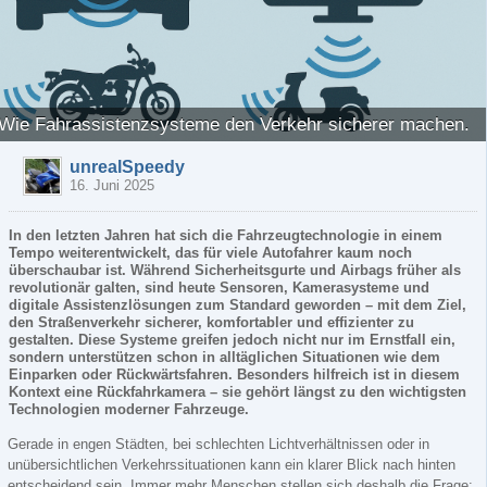
Wie Fahrassistenzsysteme den Verkehr sicherer machen.
unrealSpeedy
16. Juni 2025
In den letzten Jahren hat sich die Fahrzeugtechnologie in einem
Tempo weiterentwickelt, das für viele Autofahrer kaum noch
überschaubar ist. Während Sicherheitsgurte und Airbags früher als
revolutionär galten, sind heute Sensoren, Kamerasysteme und
digitale Assistenzlösungen zum Standard geworden – mit dem Ziel,
den Straßenverkehr sicherer, komfortabler und effizienter zu
gestalten. Diese Systeme greifen jedoch nicht nur im Ernstfall ein,
sondern unterstützen schon in alltäglichen Situationen wie dem
Einparken oder Rückwärtsfahren. Besonders hilfreich ist in diesem
Kontext eine Rückfahrkamera – sie gehört längst zu den wichtigsten
Technologien moderner Fahrzeuge.
Gerade in engen Städten, bei schlechten Lichtverhältnissen oder in
unübersichtlichen Verkehrssituationen kann ein klarer Blick nach hinten
entscheidend sein. Immer mehr Menschen stellen sich deshalb die Frage: