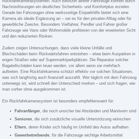
Rückfahrkamerasystemen. Auch Besitzer älterer Fahrzeuge können durch
Nachrüstlösungen ein deutliches Sicherheits- und Komfortplus erzielen.
Gerade bei Fahrzeugen ohne werksseitige Einparkhilfe bietet sich eine
Kamera als ideale Ergänzung an – sei es für den privaten Alltag oder für
gewerbliche Zwecke. Besonders Vielfahrer, Pendler und Fahrer großer
Fahrzeuge wie Vans oder Wohnmobile profitieren von der erweiterten Sicht
und den reduzierten Risiken.
Zudem zeigen Untersuchungen, dass viele kleine Unfälle und
Blechschäden beim Rückwärtsfahren entstehen – etwa beim Ausparken in
engen Straßen oder auf Supermarktparkplätzen. Die Reparatur solcher
Bagatellschäden kann teuer werden, vor allem wenn sie mehrfach
auftreten. Eine Rückfahrkamera schützt effektiv vor solchen Situationen,
was sich langfristig auch finanziell auszahlt. Wer täglich mit dem Fahrzeug
unterwegs ist, wird schnell den Unterschied merken – und sich fragen, wie
man vorher ohne ausgekommen ist.
Ein Rückfahrkamerasystem ist besonders empfehlenswert für:
Fahranfänger
, die noch unsicher bei Abständen und Manövern sind
Senioren
, die sich zusätzliche visuelle Unterstützung wünschen
Eltern
, deren Kinder sich häufig im Umfeld des Autos aufhalten
Gewerbetreibende
, für die Fahrzeuge wichtige Arbeitsmittel