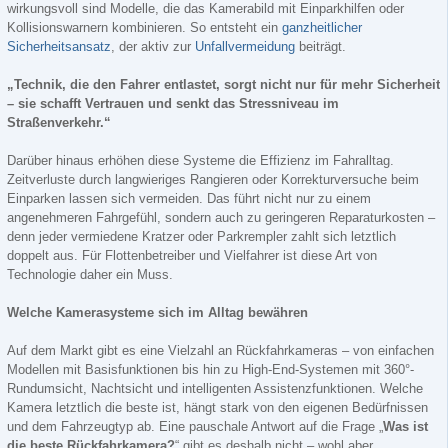
wirkungsvoll sind Modelle, die das Kamerabild mit Einparkhilfen oder
Kollisionswarnern kombinieren. So entsteht ein
ganzheitlicher
Sicherheitsansatz
, der aktiv zur
Unfallvermeidung
beiträgt.
„Technik, die den Fahrer entlastet, sorgt nicht nur für mehr Sicherheit
– sie schafft Vertrauen und senkt das Stressniveau im
Straßenverkehr.“
Darüber hinaus erhöhen diese Systeme die Effizienz im Fahralltag.
Zeitverluste durch langwieriges Rangieren oder Korrekturversuche beim
Einparken lassen sich vermeiden. Das führt nicht nur zu einem
angenehmeren Fahrgefühl, sondern auch zu geringeren Reparaturkosten –
denn jeder vermiedene Kratzer oder Parkrempler zahlt sich letztlich
doppelt aus. Für Flottenbetreiber und Vielfahrer ist diese Art von
Technologie daher ein Muss.
Welche Kamerasysteme sich im Alltag bewähren
Auf dem Markt gibt es eine Vielzahl an Rückfahrkameras – von einfachen
Modellen mit Basisfunktionen bis hin zu High-End-Systemen mit 360°-
Rundumsicht, Nachtsicht und intelligenten Assistenzfunktionen. Welche
Kamera letztlich die beste ist, hängt stark von den eigenen Bedürfnissen
und dem Fahrzeugtyp ab. Eine pauschale Antwort auf die Frage „
Was ist
die beste Rückfahrkamera?
“ gibt es deshalb nicht – wohl aber