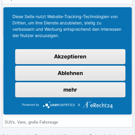
Standard
Diese Seite nutzt Website-Tracking-Technologien von
Günstig, einfach zu montieren
Dritten, um ihre Dienste anzubieten, stetig zu
verbessern und Werbung entsprechend den Interessen
Kleinwagen, Wenigfahrer
der Nutzer anzuzeigen.
Dynamisch
Präzises Einparken durch Lenkbewegungslinien
Akzeptieren
Mittelklasse, häufiges Stadtfahren
Funkkamera
Ablehnen
Nachrüstbar ohne große Umbauten
mehr
Leasingfahrzeuge, ältere Modelle
360°-Kamera
Powered by
&
Maximale Übersicht, keine toten Winkel
SUVs, Vans, große Fahrzeuge