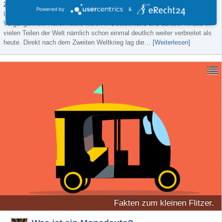
Zurück in die Zukunft
Powered by
&
Um das Phänomen besser zu verstehen, lohnt sich kurzer ein Blick in die
Vergangenheit. Rollermobile waren in Deutschland und darüber hinaus in
vielen Teilen der Welt nämlich schon einmal deutlich weiter verbreitet als
heute. Direkt nach dem Zweiten Weltkrieg lag die…
[Weiterlesen]
Fakten zum kleinen Flitzer.