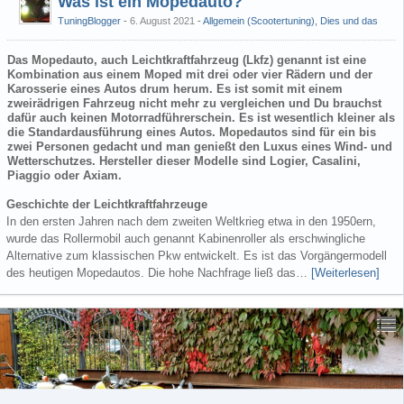
Was ist ein Mopedauto?
TuningBlogger
6. August 2021
-
Allgemein (Scootertuning)
,
Dies und das
Das Mopedauto, auch Leichtkraftfahrzeug (Lkfz) genannt ist eine
Kombination aus einem Moped mit drei oder vier Rädern und der
Karosserie eines Autos drum herum. Es ist somit mit einem
zweirädrigen Fahrzeug nicht mehr zu vergleichen und Du brauchst
dafür auch keinen Motorradführerschein. Es ist wesentlich kleiner als
die Standardausführung eines Autos. Mopedautos sind für ein bis
zwei Personen gedacht und man genießt den Luxus eines Wind- und
Wetterschutzes. Hersteller dieser Modelle sind Logier, Casalini,
Piaggio oder Axiam.
Geschichte der Leichtkraftfahrzeuge
In den ersten Jahren nach dem zweiten Weltkrieg etwa in den 1950ern,
wurde das Rollermobil auch genannt Kabinenroller als erschwingliche
Alternative zum klassischen Pkw entwickelt. Es ist das Vorgängermodell
des heutigen Mopedautos. Die hohe Nachfrage ließ das…
[Weiterlesen]