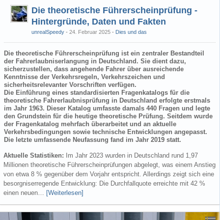
Die theoretische Führerscheinprüfung -
Hintergründe, Daten und Fakten
unrealSpeedy
24. Februar 2025
-
Dies und das
Die theoretische Führerscheinprüfung ist ein zentraler Bestandteil
der Fahrerlaubniserlangung in Deutschland. Sie dient dazu,
sicherzustellen, dass angehende Fahrer über ausreichende
Kenntnisse der Verkehrsregeln, Verkehrszeichen und
sicherheitsrelevanter Vorschriften verfügen.
Die Einführung eines standardisierten Fragenkatalogs für die
theoretische Fahrerlaubnisprüfung in Deutschland erfolgte erstmals
im Jahr 1963. Dieser Katalog umfasste damals 440 Fragen und legte
den Grundstein für die heutige theoretische Prüfung. Seitdem wurde
der Fragenkatalog mehrfach überarbeitet und an aktuelle
Verkehrsbedingungen sowie technische Entwicklungen angepasst.
Die letzte umfassende Neufassung fand im Jahr 2019 statt.
Aktuelle Statistiken:
Im Jahr 2023 wurden in Deutschland rund 1,97
Millionen theoretische Führerscheinprüfungen abgelegt, was einem Anstieg
von etwa 8 % gegenüber dem Vorjahr entspricht. Allerdings zeigt sich eine
besorgniserregende Entwicklung: Die Durchfallquote erreichte mit 42 %
einen neuen…
[Weiterlesen]