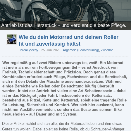
 Antrieb ist das Herzstück - und verdient die beste Pflege.
Wie du dein Motorrad und deinen Roller
fit und zuverlässig hältst
unrealSpeedy
25. Juni 2025
-
Allgemein (Scootertuning)
,
Zubehör
Wer regelmäßig auf zwei Rädern unterwegs ist, weiß: Ein Motorrad
ist mehr als nur ein Fortbewegungsmittel – es ist Ausdruck von
Freiheit, Technikleidenschaft und Präzision. Doch genau diese
Kombination erfordert auch Pflege, Fachwissen und die Bereitschaft,
sich mit den Details der Maschine auseinanderzusetzen. Während
einige Bereiche wie Reifen oder Beleuchtung häufig überprüft
werden, fristet der Antrieb bei vielen eine Art Schattendasein – dabei
ist er das Rückgrat jeder Fahrt. Insbesondere der Kettensatz,
bestehend aus Ritzel, Kette und Kettenrad, spielt eine tragende Rolle
für Leistung, Sicherheit und Komfort. Wer sich hier auskennt, kann
nicht nur Ausfälle vermeiden, sondern das Beste aus seinem Bike
herausholen – auf Dauer und mit System.
Dieser Artikel richtet sich an alle, die ihr Motorrad lieben und ihm etwas
Gutes tun wollen. Dabei spielt es keine Rolle, ob du Schrauber-Anfänger