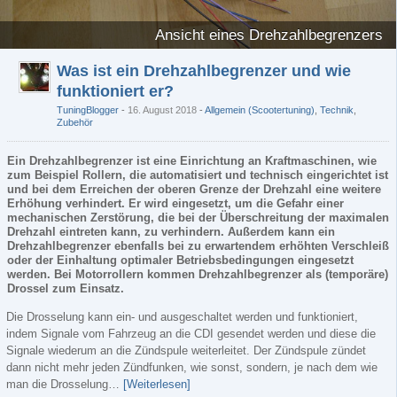
Ansicht eines Drehzahlbegrenzers
Was ist ein Drehzahlbegrenzer und wie
funktioniert er?
TuningBlogger
16. August 2018
-
Allgemein (Scootertuning)
,
Technik
,
Zubehör
Ein Drehzahlbegrenzer ist eine Einrichtung an Kraftmaschinen, wie
zum Beispiel Rollern, die automatisiert und technisch eingerichtet ist
und bei dem Erreichen der oberen Grenze der Drehzahl eine weitere
Erhöhung verhindert. Er wird eingesetzt, um die Gefahr einer
mechanischen Zerstörung, die bei der Überschreitung der maximalen
Drehzahl eintreten kann, zu verhindern. Außerdem kann ein
Drehzahlbegrenzer ebenfalls bei zu erwartendem erhöhten Verschleiß
oder der Einhaltung optimaler Betriebsbedingungen eingesetzt
werden. Bei Motorrollern kommen Drehzahlbegrenzer als (temporäre)
Drossel zum Einsatz.
Die Drosselung kann ein- und ausgeschaltet werden und funktioniert,
indem Signale vom Fahrzeug an die CDI gesendet werden und diese die
Signale wiederum an die Zündspule weiterleitet. Der Zündspule zündet
dann nicht mehr jeden Zündfunken, wie sonst, sondern, je nach dem wie
man die Drosselung…
[Weiterlesen]