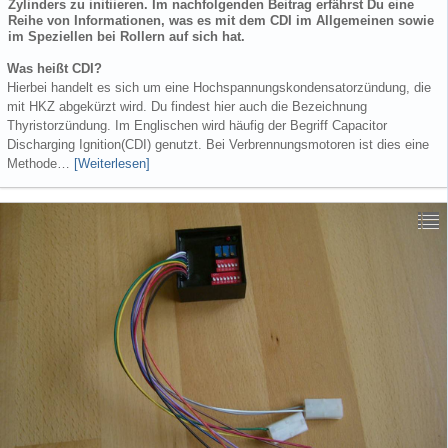
Zylinders zu initiieren. Im nachfolgenden Beitrag erfährst Du eine
Reihe von Informationen, was es mit dem CDI im Allgemeinen sowie
im Speziellen bei Rollern auf sich hat. ​
Was heißt CDI?
Hierbei handelt es sich um eine Hochspannungskondensatorzündung, die
mit HKZ abgekürzt wird. Du findest hier auch die Bezeichnung
Thyristorzündung. Im Englischen wird häufig der Begriff Capacitor
Discharging Ignition(CDI) genutzt. Bei Verbrennungsmotoren ist dies eine
Methode…
[Weiterlesen]