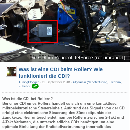
Die CDI im Peugeot JetForce (rot umrandet)
Was ist eine CDI beim Roller? Wie
funktioniert die CDI?
TuningBlogger
11. September 2018
-
Allgemein (Scootertuning)
,
Technik
,
Zubehör
+2
Was ist die CDI bei Rollern?
Bei einer CDI eines Rollers handelt es sich um eine kontaktlose,
mikroelektronische Steuereinheit. Aufgrund des Signals von der CDI
erfolgt eine elektronische Steuerung des Zündzeitpunkts der
Zündkerze. Hier unterscheidet man bei Rollern zwischen 2-Takt und
4-Takt Varianten, die unterschiedliche CDIs benötigen um eine
optimale Einleitung der Kraftstoffverbrennung innerhalb des