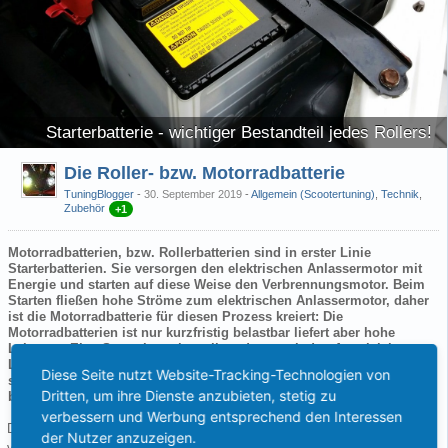
Starterbatterie - wichtiger Bestandteil jedes Rollers!
Die Roller- bzw. Motorradbatterie
TuningBlogger
30. September 2019
-
Allgemein (Scootertuning)
,
Technik
,
Zubehör
+1
Motorradbatterien, bzw. Rollerbatterien sind in erster Linie
Starterbatterien. Sie versorgen den elektrischen Anlassermotor mit
Energie und starten auf diese Weise den Verbrennungsmotor. Beim
Starten fließen hohe Ströme zum elektrischen Anlassermotor, daher
ist die Motorradbatterie für diesen Prozess kreiert: Die
Motorradbatterien ist nur kurzfristig belastbar liefert aber hohe
Leistung. Eine Starterbatterie stellt zudem auch den Ausgleich von
Lastspitzen sicher und stellt die Versorgung elektrischer Verbraucher
Diese Seite nutzt Website-Tracking-Technologien von
sicher, wenn die Lichtmaschine nicht ausreichend Energie
Dritten, um ihre Dienste anzubieten, stetig zu
bereitstellt.
verbessern und Werbung entsprechend den Interessen
Die Kapazität (auch Ladungsträgerkapazität oder Nennladung) gibt die
der Nutzer anzuzeigen.
verfügbare Strommenge einer Batterie in Amperestunden (Ah) an. Die