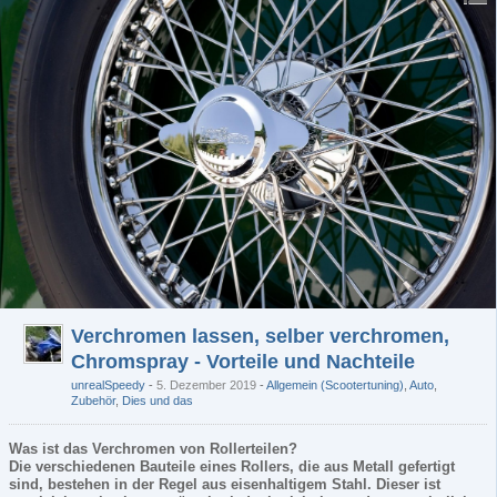
Verchromen lassen, selber verchromen,
Chromspray - Vorteile und Nachteile
unrealSpeedy
5. Dezember 2019
-
Allgemein (Scootertuning)
,
Auto
,
Zubehör
,
Dies und das
Was ist das Verchromen von Rollerteilen?
Die verschiedenen Bauteile eines Rollers, die aus Metall gefertigt
sind, bestehen in der Regel aus eisenhaltigem Stahl. Dieser ist