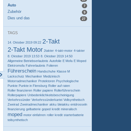
Auto
7
Zubehör
9
Dies und das
27
TAGS
2-Takt
14. Oktober 2019 09:22
2-Takt Motor
2takter
4-takt-motor
4-takter
8. Oktober 2019 13:53
8. Oktober 2019 14:50
Allgemeine Betriebserlaubnis
Autofolie
E Mofa
E Moped
Elektromofa
Fahrerlaubnis
Folieren
Führerschein
Handschuhe
Klasse M
Lackschutz
Mechaniker
Medizinisch
Motorradmechaniker
Protektoren
Psychologische
Punkte
Punkte in Flensburg
Roller auf raten
Roller finanzieren
Roller papiere
Rollerführerschein
Rollerpapiere
Unbedenklichkeitsbescheinigung
Verkehrssünder
Verkehrssünderkartei
Vollsynthetisch
Zweirad
Zweiradmechaniker
akku
bleiakku
entdrosseln
finanzierung
gelbatterie
goped
kredit
mineralisch
moped
motor einfahren
roller kredit
starterbatterie
teilsynthetisch