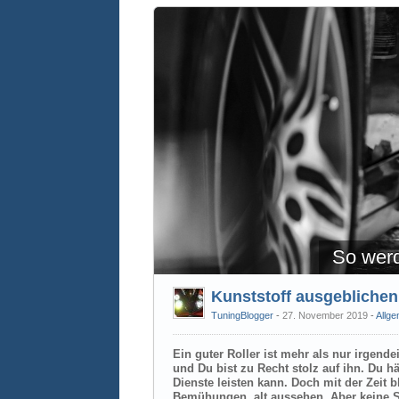
So werd
Kunststoff ausgeblichen
TuningBlogger
27. November 2019
-
Allge
Ein guter Roller ist mehr als nur irgende
und Du bist zu Recht stolz auf ihn. Du hä
Dienste leisten kann. Doch mit der Zeit b
Bemühungen, alt aussehen. Aber keine S