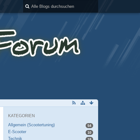
KATEGORIEN
Allgemein (Scootertuning)
54
E-Scooter
10
Technik
18