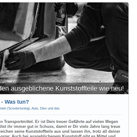
en ausgeblichene Kunststoffteile wie neu!
 - Was tun?
mein (Scootertuning)
,
Auto
,
Dies und das
in Transportmittel. Er ist Dein treuer Gefährte auf vielen Wegen
ltst ihr immer gut in Schuss, damit er Dir viele Jahre lang treue
leichen seine Kunststoffteile aus und lassen ihn, trotz all deiner
orge: Auch bei ausgeblichenem Kunststoff gibt es Mittel und