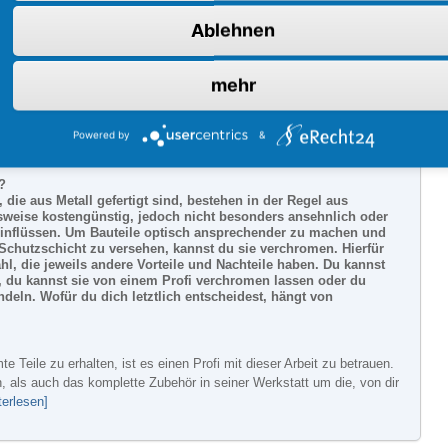
Ablehnen
mehr
er verchromen, Chromspray - Vorteile und
Powered by
&
ein (Scootertuning)
,
Auto
,
Zubehör
,
Dies und das
?
 die aus Metall gefertigt sind, bestehen in der Regel aus
chsweise kostengünstig, jedoch nicht besonders ansehnlich oder
inflüssen. Um Bauteile optisch ansprechender zu machen und
Schutzschicht zu versehen, kannst du sie verchromen. Hierfür
l, die jeweils andere Vorteile und Nachteile haben. Du kannst
n, du kannst sie von einem Profi verchromen lassen oder du
deln. Wofür du dich letztlich entscheidest, hängt von
e Teile zu erhalten, ist es einen Profi mit dieser Arbeit zu betrauen.
n, als auch das komplette Zubehör in seiner Werkstatt um die, von dir
terlesen]