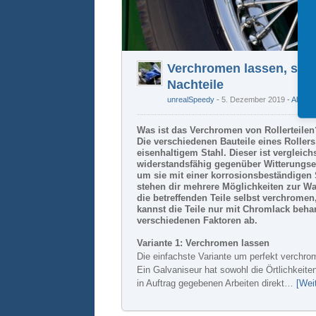
Verchromen lassen, selb
Nachteile
unrealSpeedy
5. Dezember 2019
-
Allgem
Was ist das Verchromen von Rollerteilen
Die verschiedenen Bauteile eines Rollers,
eisenhaltigem Stahl. Dieser ist verglei
widerstandsfähig gegenüber Witterungse
um sie mit einer korrosionsbeständigen 
stehen dir mehrere Möglichkeiten zur Wah
die betreffenden Teile selbst verchrome
kannst die Teile nur mit Chromlack behan
verschiedenen Faktoren ab.
Variante 1: Verchromen lassen
Die einfachste Variante um perfekt verchromt
Ein Galvaniseur hat sowohl die Örtlichkeite
in Auftrag gegebenen Arbeiten direkt…
[Wei