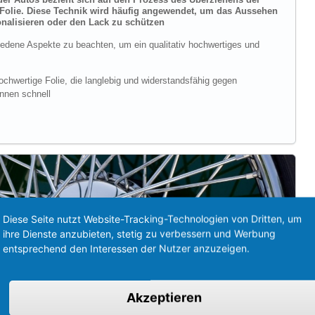
 Folie. Diese Technik wird häufig angewendet, um das Aussehen
onalisieren oder den Lack zu schützen
iedene Aspekte zu beachten, um ein qualitativ hochwertiges und
hochwertige Folie, die langlebig und widerstandsfähig gegen
önnen schnell
Diese Seite nutzt Website-Tracking-Technologien von Dritten, um
ihre Dienste anzubieten, stetig zu verbessern und Werbung
entsprechend den Interessen der Nutzer anzuzeigen.
Akzeptieren