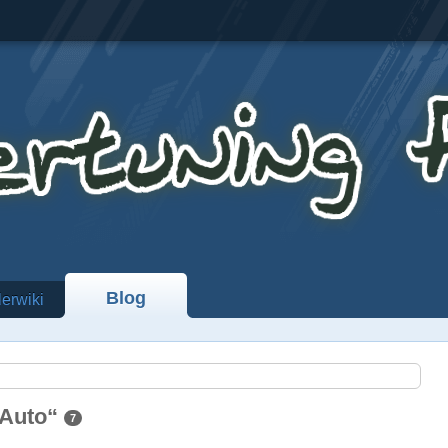
Blog
lerwiki
 „Auto“
7