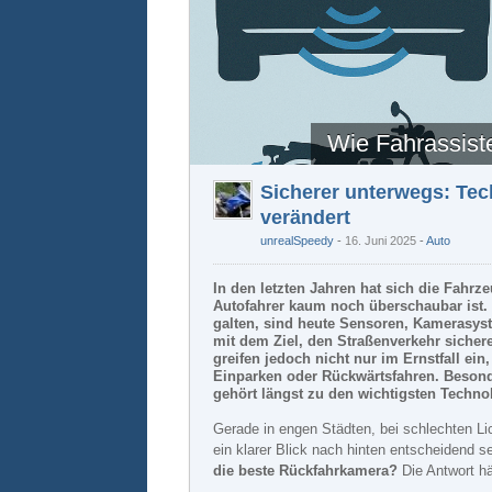
Wie Fahrassist
Sicherer unterwegs: Tec
verändert
unrealSpeedy
16. Juni 2025
-
Auto
In den letzten Jahren hat sich die Fahrz
Autofahrer kaum noch überschaubar ist. 
galten, sind heute Sensoren, Kamerasys
mit dem Ziel, den Straßenverkehr sichere
greifen jedoch nicht nur im Ernstfall ei
Einparken oder Rückwärtsfahren. Besonde
gehört längst zu den wichtigsten Techn
Gerade in engen Städten, bei schlechten Li
ein klarer Blick nach hinten entscheidend 
die beste Rückfahrkamera?
Die Antwort h