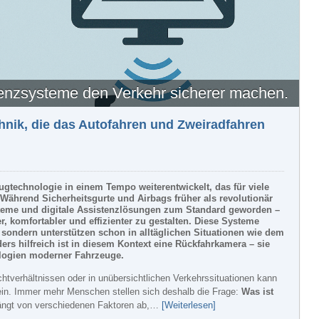
enzsysteme den Verkehr sicherer machen.
hnik, die das Autofahren und Zweiradfahren
eugtechnologie in einem Tempo weiterentwickelt, das für viele
Während Sicherheitsgurte und Airbags früher als revolutionär
teme und digitale Assistenzlösungen zum Standard geworden –
r, komfortabler und effizienter zu gestalten. Diese Systeme
n, sondern unterstützen schon in alltäglichen Situationen wie dem
rs hilfreich ist in diesem Kontext eine Rückfahrkamera – sie
ologien moderner Fahrzeuge.
chtverhältnissen oder in unübersichtlichen Verkehrssituationen kann
sein. Immer mehr Menschen stellen sich deshalb die Frage:
Was ist
ängt von verschiedenen Faktoren ab,…
[Weiterlesen]