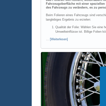
Fahrzeugoberfläche mit einer speziellen
des Fahrzeugs zu verändern, es zu pers
Beim Folieren eines Fahrzeugs sind versch
langlebiges Ergebnis zu erzielen:
Qualität der Folie: Wählen Sie eine 
Umwelteinflüsse ist. Billige Folien k
…
[Weiterlesen]