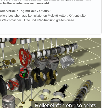
n Roller wieder wie neu aussieht.
ollerverkleidung mit der Zeit aus?
ollers bestehen aus komplizierten Molekülketten. Oft enthalten
der Weichmacher. Hitze und UV-Strahlung greifen diese
Roller einfahren - so gehts!