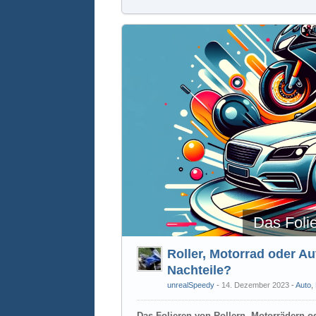
Das Foli
Roller, Motorrad oder Au
Nachteile?
unrealSpeedy
14. Dezember 2023
-
Auto
,
Das Folieren von Rollern, Motorrädern o