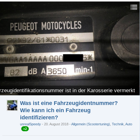
rzeugidentifikationsnummer ist in der Karosserie vermerkt
Was ist eine Fahrzeugidentnummer?
Wie kann ich ein Fahrzeug
identifizieren?
unrealSpeedy
20. August 2018
-
Allgemein (Scootertuning)
,
Technik
,
Auto
+2