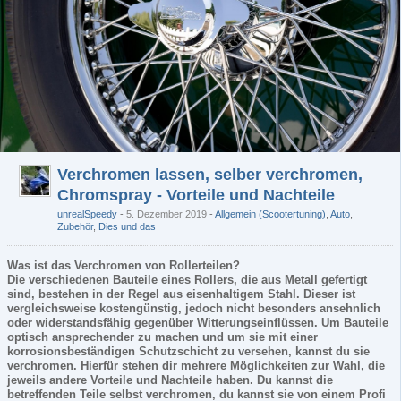
Verchromen lassen, selber verchromen,
Chromspray - Vorteile und Nachteile
unrealSpeedy
5. Dezember 2019
-
Allgemein (Scootertuning)
,
Auto
,
Zubehör
,
Dies und das
Was ist das Verchromen von Rollerteilen?
Die verschiedenen Bauteile eines Rollers, die aus Metall gefertigt
sind, bestehen in der Regel aus eisenhaltigem Stahl. Dieser ist
vergleichsweise kostengünstig, jedoch nicht besonders ansehnlich
oder widerstandsfähig gegenüber Witterungseinflüssen. Um Bauteile
optisch ansprechender zu machen und um sie mit einer
korrosionsbeständigen Schutzschicht zu versehen, kannst du sie
verchromen. Hierfür stehen dir mehrere Möglichkeiten zur Wahl, die
jeweils andere Vorteile und Nachteile haben. Du kannst die
betreffenden Teile selbst verchromen, du kannst sie von einem Profi