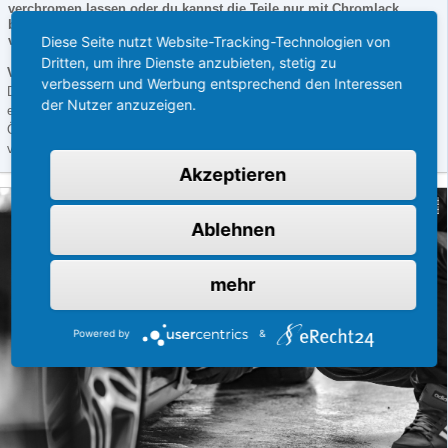
verchromen lassen oder du kannst die Teile nur mit Chromlack
behandeln. Wofür du dich letztlich entscheidest, hängt von
Diese Seite nutzt Website-Tracking-Technologien von
verschiedenen Faktoren ab.
Dritten, um ihre Dienste anzubieten, stetig zu
Variante 1: Verchromen lassen
verbessern und Werbung entsprechend den Interessen
Die einfachste Variante um perfekt verchromte Teile zu erhalten, ist es
der Nutzer anzuzeigen.
einen Profi mit dieser Arbeit zu betrauen. Ein Galvaniseur hat sowohl die
Örtlichkeiten, als auch das komplette Zubehör in seiner Werkstatt um die,
von dir in Auftrag gegebenen Arbeiten direkt…
[Weiterlesen]
Akzeptieren
Ablehnen
mehr
Powered by
&