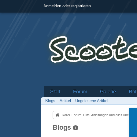
Anmelden oder registrieren
Start
Forum
Galerie
Rol
Blogs
Artikel
Ungelesene Artikel
Roller-Forum: Hilfe, Anleitungen und alles über Motorroll
Blogs
1