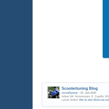
Scootertuning Blog
unrealSpeedy
-
25. Juni 2025
Artikel
64
Kommentare
0
Zugriffe
9.
Letzter Artikel
Wie du dein Motorrad und 