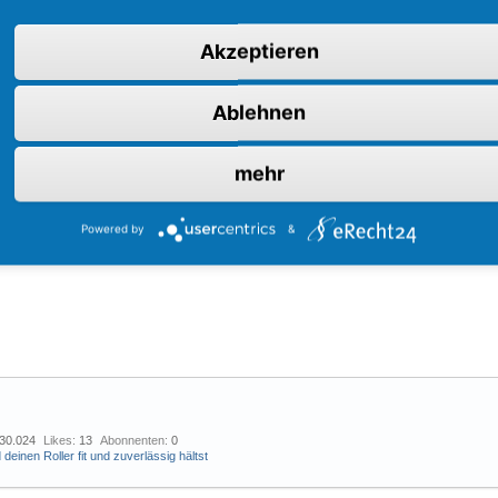
Akzeptieren
Ablehnen
mehr
Powered by
&
530.024
Likes
13
Abonnenten
0
deinen Roller fit und zuverlässig hältst