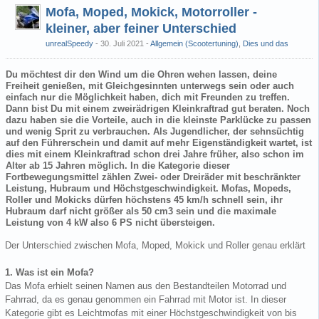
Mofa, Moped, Mokick, Motorroller -
kleiner, aber feiner Unterschied
unrealSpeedy
30. Juli 2021
-
Allgemein (Scootertuning)
,
Dies und das
Du möchtest dir den Wind um die Ohren wehen lassen, deine
Freiheit genießen, mit Gleichgesinnten unterwegs sein oder auch
einfach nur die Möglichkeit haben, dich mit Freunden zu treffen.
Dann bist Du mit einem zweirädrigen Kleinkraftrad gut beraten. Noch
dazu haben sie die Vorteile, auch in die kleinste Parklücke zu passen
und wenig Sprit zu verbrauchen. Als Jugendlicher, der sehnsüchtig
auf den Führerschein und damit auf mehr Eigenständigkeit wartet, ist
dies mit einem Kleinkraftrad schon drei Jahre früher, also schon im
Alter ab 15 Jahren möglich. In die Kategorie dieser
Fortbewegungsmittel zählen Zwei- oder Dreiräder mit beschränkter
Leistung, Hubraum und Höchstgeschwindigkeit. Mofas, Mopeds,
Roller und Mokicks dürfen höchstens 45 km/h schnell sein, ihr
Hubraum darf nicht größer als 50 cm3 sein und die maximale
Leistung von 4 kW also 6 PS nicht übersteigen.
Der Unterschied zwischen Mofa, Moped, Mokick und Roller genau erklärt
1. Was ist ein Mofa?
Das Mofa erhielt seinen Namen aus den Bestandteilen Motorrad und
Fahrrad, da es genau genommen ein Fahrrad mit Motor ist. In dieser
Kategorie gibt es Leichtmofas mit einer Höchstgeschwindigkeit von bis