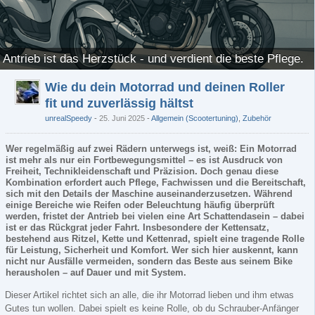
 Antrieb ist das Herzstück - und verdient die beste Pflege.
Wie du dein Motorrad und deinen Roller
fit und zuverlässig hältst
unrealSpeedy
25. Juni 2025
-
Allgemein (Scootertuning)
,
Zubehör
Wer regelmäßig auf zwei Rädern unterwegs ist, weiß: Ein Motorrad
ist mehr als nur ein Fortbewegungsmittel – es ist Ausdruck von
Freiheit, Technikleidenschaft und Präzision. Doch genau diese
Kombination erfordert auch Pflege, Fachwissen und die Bereitschaft,
sich mit den Details der Maschine auseinanderzusetzen. Während
einige Bereiche wie Reifen oder Beleuchtung häufig überprüft
werden, fristet der Antrieb bei vielen eine Art Schattendasein – dabei
ist er das Rückgrat jeder Fahrt. Insbesondere der Kettensatz,
bestehend aus Ritzel, Kette und Kettenrad, spielt eine tragende Rolle
für Leistung, Sicherheit und Komfort. Wer sich hier auskennt, kann
nicht nur Ausfälle vermeiden, sondern das Beste aus seinem Bike
herausholen – auf Dauer und mit System.
Dieser Artikel richtet sich an alle, die ihr Motorrad lieben und ihm etwas
Gutes tun wollen. Dabei spielt es keine Rolle, ob du Schrauber-Anfänger