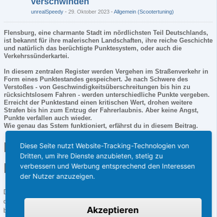
verschwinden
unrealSpeedy
29. Oktober 2023
-
Allgemein (Scootertuning)
Flensburg, eine charmante Stadt im nördlichsten Teil Deutschlands,
ist bekannt für ihre malerischen Landschaften, ihre reiche Geschichte
und natürlich das berüchtigte Punktesystem, oder auch die
Verkehrssünderkartei.
In diesem zentralen Register werden Vergehen im Straßenverkehr in
Form eines Punktestandes gespeichert. Je nach Schwere des
Verstoßes - von Geschwindigkeitsüberschreitungen bis hin zu
rücksichtslosem Fahren - werden unterschiedliche Punkte vergeben.
Erreicht der Punktestand einen kritischen Wert, drohen weitere
Strafen bis hin zum Entzug der Fahrerlaubnis. Aber keine Angst,
Punkte verfallen auch wieder.
Wie genau das Sstem funktioniert, erfährst du in diesem Beitrag.
Die Grundlagen des
Diese Seite nutzt Website-Tracking-Technologien von
Dritten, um ihre Dienste anzubieten, stetig zu
Punktesystems in Flensburg
verbessern und Werbung entsprechend den Interessen
der Nutzer anzuzeigen.
Das Punktesystem in Flensburg, auch bekannt als Verkehrssünderkartei,
dient dazu, den Überblick über Verkehrsverstöße von Autofahrern zu
Akzeptieren
behalten und mögliche Konsequenzen festzulegen. Jeder Verstoß im