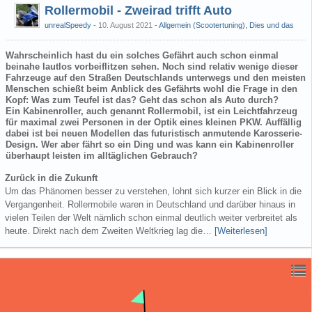
Rollermobil - Zweirad trifft Auto
unrealSpeedy
10. August 2021
-
Allgemein (Scootertuning)
,
Dies und das
Wahrscheinlich hast du ein solches Gefährt auch schon einmal
beinahe lautlos vorbeiflitzen sehen. Noch sind relativ wenige dieser
Fahrzeuge auf den Straßen Deutschlands unterwegs und den meisten
Menschen schießt beim Anblick des Gefährts wohl die Frage in den
Kopf: Was zum Teufel ist das? Geht das schon als Auto durch?
Ein Kabinenroller, auch genannt Rollermobil, ist ein Leichtfahrzeug
für maximal zwei Personen in der Optik eines kleinen PKW. Auffällig
dabei ist bei neuen Modellen das futuristisch anmutende Karosserie-
Design. Wer aber fährt so ein Ding und was kann ein Kabinenroller
überhaupt leisten im alltäglichen Gebrauch?
Zurück in die Zukunft
Um das Phänomen besser zu verstehen, lohnt sich kurzer ein Blick in die
Vergangenheit. Rollermobile waren in Deutschland und darüber hinaus in
vielen Teilen der Welt nämlich schon einmal deutlich weiter verbreitet als
heute. Direkt nach dem Zweiten Weltkrieg lag die…
[Weiterlesen]