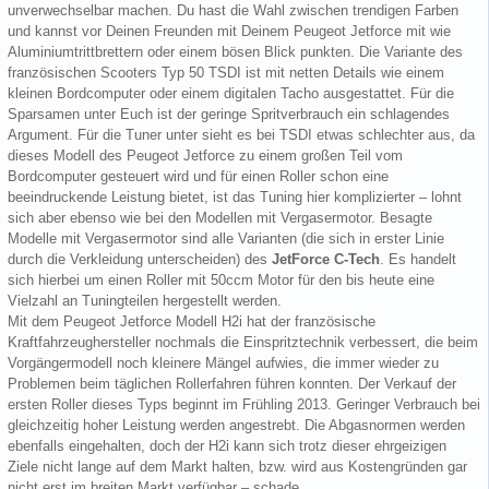
unverwechselbar machen. Du hast die Wahl zwischen trendigen Farben
und kannst vor Deinen Freunden mit Deinem Peugeot Jetforce mit wie
Aluminiumtrittbrettern oder einem bösen Blick punkten. Die Variante des
französischen Scooters Typ 50 TSDI ist mit netten Details wie einem
kleinen Bordcomputer oder einem digitalen Tacho ausgestattet. Für die
Sparsamen unter Euch ist der geringe Spritverbrauch ein schlagendes
Argument. Für die Tuner unter sieht es bei TSDI etwas schlechter aus, da
dieses Modell des Peugeot Jetforce zu einem großen Teil vom
Bordcomputer gesteuert wird und für einen Roller schon eine
beeindruckende Leistung bietet, ist das Tuning hier komplizierter – lohnt
sich aber ebenso wie bei den Modellen mit Vergasermotor. Besagte
Modelle mit Vergasermotor sind alle Varianten (die sich in erster Linie
durch die Verkleidung unterscheiden) des
JetForce C-Tech
. Es handelt
sich hierbei um einen Roller mit 50ccm Motor für den bis heute eine
Vielzahl an Tuningteilen hergestellt werden.
Mit dem Peugeot Jetforce Modell H2i hat der französische
Kraftfahrzeughersteller nochmals die Einspritztechnik verbessert, die beim
Vorgängermodell noch kleinere Mängel aufwies, die immer wieder zu
Problemen beim täglichen Rollerfahren führen konnten. Der Verkauf der
ersten Roller dieses Typs beginnt im Frühling 2013. Geringer Verbrauch bei
gleichzeitig hoher Leistung werden angestrebt. Die Abgasnormen werden
ebenfalls eingehalten, doch der H2i kann sich trotz dieser ehrgeizigen
Ziele nicht lange auf dem Markt halten, bzw. wird aus Kostengründen gar
nicht erst im breiten Markt verfügbar – schade.