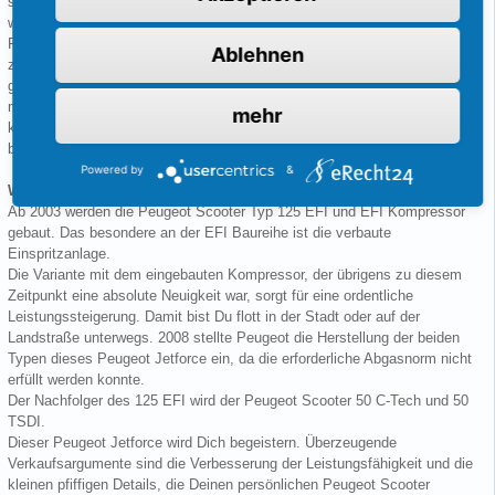
seinen Fahreigenschaften. Die ersten Peugeot Scooter dieser Marke
wurden ab 2003 gebaut.
Für die Liebhaber unter Euch wird er auch Jet oder Jetty genannt, was
Ablehnen
zugleich einen gewissen Lifestyle zum Ausdruck bringt. Sowohl für die
ganz jungen unter Euch, für die der Peugeot Jetforce das erste
motorisierte Fortbewegungsmittel ist, als auch als praktische und
mehr
kostengünstige Alternative zu einem Motorrad, eignet sich der Roller
bestens.
Powered by
&
Welche Ausführungen des Peugeot Jetforce gibt es?
Ab 2003 werden die Peugeot Scooter Typ 125 EFI und EFI Kompressor
gebaut. Das besondere an der EFI Baureihe ist die verbaute
Einspritzanlage.
Die Variante mit dem eingebauten Kompressor, der übrigens zu diesem
Zeitpunkt eine absolute Neuigkeit war, sorgt für eine ordentliche
Leistungssteigerung. Damit bist Du flott in der Stadt oder auf der
Landstraße unterwegs. 2008 stellte Peugeot die Herstellung der beiden
Typen dieses Peugeot Jetforce ein, da die erforderliche Abgasnorm nicht
erfüllt werden konnte.
Der Nachfolger des 125 EFI wird der Peugeot Scooter 50 C-Tech und 50
TSDI.
Dieser Peugeot Jetforce wird Dich begeistern. Überzeugende
Verkaufsargumente sind die Verbesserung der Leistungsfähigkeit und die
kleinen pfiffigen Details, die Deinen persönlichen Peugeot Scooter