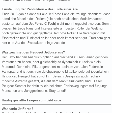
Einstellung der Produktion – das Ende einer Ära
Ende 2015 gab es dann für alle JetForce Fans die traurige Nachricht, dass
sämtliche Modelle des Rollers (alle noch erhältlichen Modellvarianten
basierten auf dem
Jet-Force C-Tech
) nicht mehr hergestellt werden. Somit
bleiben für treue Fans und Interessierte am besten Roller der Welt nur
noch gebrauchte und gut gepflegte JetForce Roller. Die Versorgung mit
Ersatzteilen und Tuningteilen ist aber noch immer sehr gut. Trotzdem geht
hier eine Ära des Zweitaktertunings zuende.
Was zeichnet den Peugeot Jetforce aus?
Der Jetty hat den Anspruch optisch ansprechend zu sein, einen geringen
Verbrauch zu haben, aber gleichzeitig so dynamisch zu sein wie ein
Motorrad. Der kleine Flitzer garantiert mit seinem zentralen Federbein
Fahrspaß und ist durch die durchgezogene Mittelkonsole auf jedenfall ein
Hingucker. Peugeot hat sowohl im Bereich Design als auch Technik
moderne Akzente gesetzt, die auf dem Markt einzigartig sind. Dieser
Peugeot Scooter ist definitiv ein beliebtes Fortbewegungsmittel für junge
Menschen und Junggebliebene. Stay tuned!
Häufig gestellte Fragen zum Jet-Force
Was tankt JetForce?