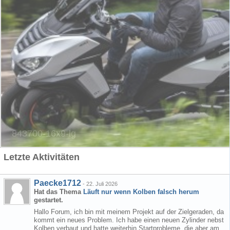
Letzte Aktivitäten
Paecke1712
-
22. Juli 2026
Hat das Thema
Läuft nur wenn Kolben falsch herum
gestartet.
Hallo Forum, ich bin mit meinem Projekt auf der Zielgeraden, da
kommt ein neues Problem. Ich habe einen neuen Zylinder nebst
Kolben verbaut und hatte weiterhin Startprobleme, die aber am