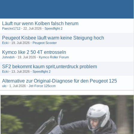
Läuft nur wenn Kolben falsch herum
Paecke1712
22. Juli 2026
Speedfight 2
Peugeot Kisbee läuft warm keine Steigung hoch
Ecki
19. Juli 2026
Peugeot Scooter
Kymco like 2 50 4T entrosseln
Johndoh
19. Juli 2026
Kymco Roller Forum
SF2 bekommt kaum sprit,unterdruck problem
Ecki
13. Juli 2026
Speedfight 2
Alternative zur Original-Diagnose für den Peugeot 125
ulo
1. Juli 2026
Jet-Force 125ccm