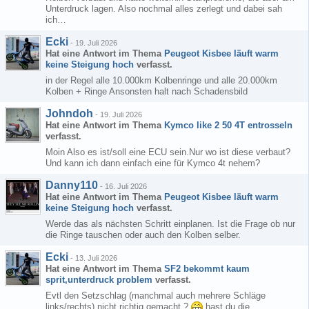
Unterdruck lagen. Also nochmal alles zerlegt und dabei sah
ich…
Ecki
-
19. Juli 2026
Hat eine Antwort im Thema
Peugeot Kisbee läuft warm
keine Steigung hoch
verfasst.
in der Regel alle 10.000km Kolbenringe und alle 20.000km
Kolben + Ringe Ansonsten halt nach Schadensbild
Johndoh
-
19. Juli 2026
Hat eine Antwort im Thema
Kymco like 2 50 4T entrosseln
verfasst.
Moin Also es ist/soll eine ECU sein.Nur wo ist diese verbaut?
Und kann ich dann einfach eine für Kymco 4t nehem?
Danny110
-
16. Juli 2026
Hat eine Antwort im Thema
Peugeot Kisbee läuft warm
keine Steigung hoch
verfasst.
Werde das als nächsten Schritt einplanen. Ist die Frage ob nur
die Ringe tauschen oder auch den Kolben selber.
Ecki
-
13. Juli 2026
Hat eine Antwort im Thema
SF2 bekommt kaum
sprit,unterdruck problem
verfasst.
Evtl den Setzschlag (manchmal auch mehrere Schläge
links/rechts) nicht richtig gemacht ?
hast du die