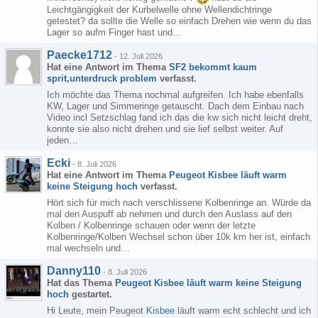
Leichtgängigkeit der Kurbelwelle ohne Wellendichtringe
getestet? da sollte die Welle so einfach Drehen wie wenn du das
Lager so aufm Finger hast und…
Paecke1712
-
12. Juli 2026
Hat eine Antwort im Thema
SF2 bekommt kaum
sprit,unterdruck problem
verfasst.
Ich möchte das Thema nochmal aufgreifen. Ich habe ebenfalls
KW, Lager und Simmeringe getauscht. Dach dem Einbau nach
Video incl Setzschlag fand ich das die kw sich nicht leicht dreht,
konnte sie also nicht drehen und sie lief selbst weiter. Auf
jeden…
Ecki
-
8. Juli 2026
Hat eine Antwort im Thema
Peugeot Kisbee läuft warm
keine Steigung hoch
verfasst.
Hört sich für mich nach verschlissene Kolbenringe an. Würde da
mal den Auspuff ab nehmen und durch den Auslass auf den
Kolben / Kolbenringe schauen oder wenn der letzte
Kolbenringe/Kolben Wechsel schon über 10k km her ist, einfach
mal wechseln und…
Danny110
-
8. Juli 2026
Hat das Thema
Peugeot Kisbee läuft warm keine Steigung
hoch
gestartet.
Hi Leute, mein Peugeot
Kisbee
läuft warm echt schlecht und ich