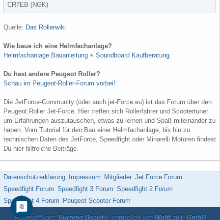
CR7EB (NGK)
Quelle:
Das Rollerwiki
Wie baue ich eine Helmfachanlage?
Helmfachanlage Bauanleitung + Soundboard Kaufberatung
Du hast andere Peugeot Roller?
Schau im Peugeot-Roller-Forum vorbei!
Die JetForce-Community (oder auch jet-Force.eu) ist das Forum über den
Peugeot Roller Jet-Force. Hier treffen sich Rollerfahrer und Scootertuner
um Erfahrungen auszutauschen, etwas zu lernen und Spaß miteinander zu
haben. Vom Tutorial für den Bau einer Helmfachanlage, bis hin zu
technischen Daten des JetForce, Speedfight oder Minarelli Motoren findest
Du hier hilfreiche Beiträge.
Datenschutzerklärung
Impressum
Mitglieder
Jet Force Forum
Speedfight Forum
Speedfight 3 Forum
Speedfight 2 Forum
Speedfight 4 Forum
Peugeot Scooter Forum
Forensoftware:
Burning Board®
, entwickelt von
WoltLab® GmbH