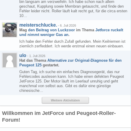
bin langsam am verzweifeln. Ich habe schon nach allem
geschaut, Kupplung sowie Membran getauscht, und finde den
Fehler leider nicht. Roller läuft kalt recht gut, für die circa ersten
10…
meisterschlucke.
-
6. Juli 2026
Mag
den Beitrag von
Luckzoor
im Thema
Jetforce ruckelt
und nimmt weniger Gas an
.
Ich habe den Fehler durch Zufall gefunden. Mein Keilriemen ist
ziemlich zerfleddert. Ich werde erstmal einen neuen einbauen.
ulo
-
1. Juli 2026
Hat das Thema
Alternative zur Original-Diagnose für den
Peugeot 125
gestartet.
Guten Tag, ich suche ein einfaches Diagnosegerät, das nur
Fehlercodes auslesen kann. Ich habe einen defekten Peugeot
JetForce 125. Der Motor läuft im Leerlauf unruhig und geht
manchmal von selbst aus. Gibt es dafür eine günstige
chinesische…
Weitere Aktivitäten
Willkommen im JetForce und Peugeot-Roller-
Forum!