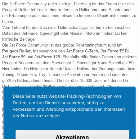
Die JetForce-Community (oder auch jet-Force.eu) ist das Forum über den
Peugeot Roller Jet Force. Hier treffen sich Rollerfahrer und Scootertuner
um Erfahrungen auszutauschen, etwas zu lernen und Spaß miteinander zu
haben.
Vom Tutorial für den Bau einer Helmfachanlage, bis hin zu technischen
Daten des JetForce, Speedfight oder Minarelli Motoren findest Du hier
hilfreiche Beiträge.
Die Jet Force Community ist das größte Rollertuningforum rund um
Peugeot Roller
, insbesondere den
Jet Force C-Tech
,
Jet Force TSDI
,
Jet Force 50
und
Jet-Force 125
. Ebenfalls Hilfe finden Fahrer von anderen
Peugeot Scooters wie dem Speedfight 2, Speedfight 3 und Speedfight 50.
Hier findest Du Hilfe beim Betrieb Deines Rollers, bei Wartungen oder beim
Tuning. Neben How-Tos, hilfreichen Antworten im Forum und einer der
größten Bildergarlerien findest Du hier über 15.000 User, mit denen Du
Dich über Dein Hobby "Rollertuning" austauschen kannst. Ob am
Computer, am Tablet oder über die Scootertuning-Smartphone-App.
Diese Seite nutzt Website-Tracking-Technologien von
Herzlich Willkommen!
Dritten, um ihre Dienste anzubieten, stetig zu
verbessern und Werbung entsprechend den Interessen
Dynamik auf der Straße mit dem Peugeot Jetforce
der Nutzer anzuzeigen.
Der Peugeot Jetforce verkörpert die französische Lebensweise in
motorisierter Form. Wendigkeit, Design und Dynamik werden bei dem
französischen Rollerhersteller großgeschrieben. Der Roller überrascht
sowohl mit seinem Design, das eher einem Motorrad gleicht, als auch mit
Akzeptieren